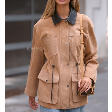
с повседневными джинсами, создавая разнообразные
образы для любой ситуации. Бежевый цвет –
универсальный выбор, который легко сочетается с
другими оттенками. Он создает ощущение тепла и
уюта.
Куртка турецкого производства, она выполнена с
особым вниманием тщательностью, чтобы служить
вам долгие годы, радуя своим безупречным видом и
актуальностью.
*описание несет информационный характер, состав и
правила ухода могут быть изменены производителем