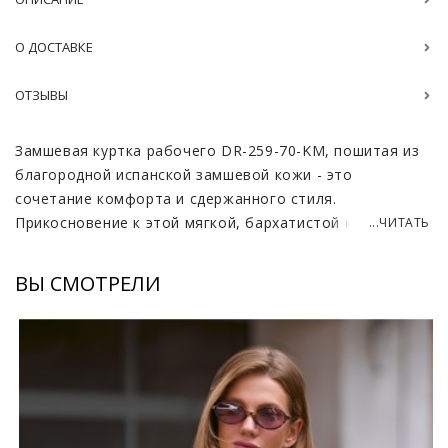
О ДОСТАВКЕ
ОТЗЫВЫ
Замшевая куртка рабочего DR-259-70-KM, пошитая из
благородной испанской замшевой кожи - это
сочетание комфорта и сдержанного стиля.
Прикосновение к этой мягкой, бархатистой коже
...ЧИТАТЬ
вызывает чувство уверенности, словно она хранит в
себе тепло солнца и дыхание ветра. Простота кроя,
ВЫ СМОТРЕЛИ
без лишних деталей, подчеркивает естественную
красоту материала, а лаконичность линий придает
образу элегантность и прктичность. Эта куртка –
воплощение классики, проверенной временем, и
актуальной вне модных тенденций.
Модель можно носить как с деловыми брюками, так и