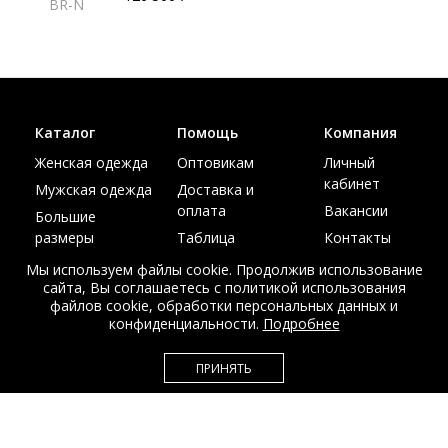
BR-N
Каталог
Помощь
Компания
Женская одежда
Оптовикам
Личный
кабинет
Мужская одежда
Доставка и
оплата
Вакансии
Большие
размеры
Таблица
Контакты
размеров
Акции
Мы используем файлы cookie. Продолжив использование
сайта, Вы соглашаетесь с политикой использования
файлов cookie, обработки персональных данных и
конфиденциальности.
Подробнее
© Интернет магазин верхней одежды из меха и кожи
ПРИНЯТЬ
EDEM-ROOM 2011-2026
Данный сайт несет исключительно информационный характер и не
является публичной офертой.