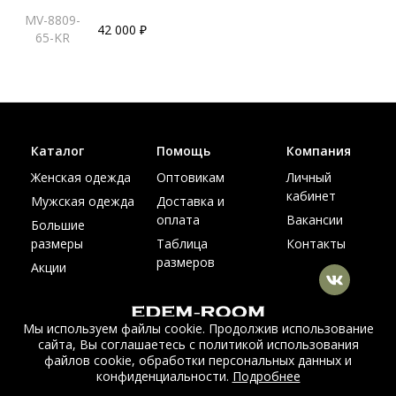
MV-8809-
42 000 ₽
65-KR
Каталог
Помощь
Компания
Женская одежда
Оптовикам
Личный
кабинет
Мужская одежда
Доставка и
оплата
Вакансии
Большие
размеры
Таблица
Контакты
размеров
Акции
Мы используем файлы cookie. Продолжив использование
сайта, Вы соглашаетесь с политикой использования
© Интернет магазин верхней одежды из меха и кожи
файлов cookie, обработки персональных данных и
EDEM-ROOM 2011-2026
конфиденциальности.
Подробнее