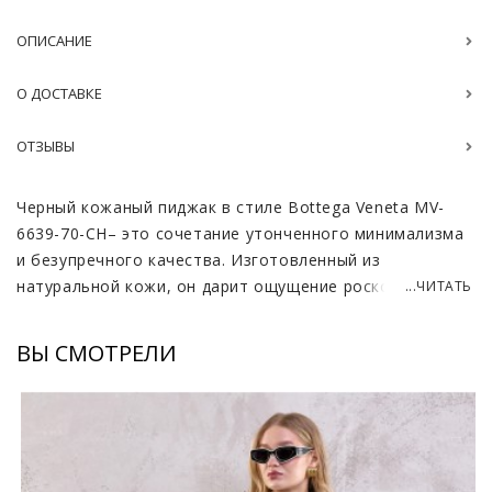
ОПИСАНИЕ
О ДОСТАВКЕ
ОТЗЫВЫ
Черный кожаный пиджак в стиле Bottega Veneta MV-
6639-70-CH– это сочетание утонченного минимализма
и безупречного качества. Изготовленный из
натуральной кожи, он дарит ощущение роскоши и
...ЧИТАТЬ
уверенности. Классический черный цвет делает его
универсальным элементом гардероба, способным
ВЫ СМОТРЕЛИ
дополнить как деловой, так и вечерний образ. Этот
пиджак – инвестиция в стиль, который никогда не
выйдет из моды.
Пиджак в стиле Bottega Veneta идеально сочетается с
брюками, юбками, платьями, придавая образу