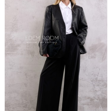
завершенность и элегантность. Подчеркнутая
лаконичность кроя акцентирует внимание на
безупречном качестве кожи и мастерстве исполнения.
Этот пиджак несомненно станет вашей визитной
карточкой, символом безупречного вкуса и
уверенности в себе. Он подчеркнет вашу
индивидуальность и позволит вам всегда выглядеть
стильно и элегантно. Эта вещь - не просто одежда,
это заявление о вашем статусе и чувстве прекрасного.
*описание несет информационный характер, состав и
правила ухода могут быть изменены производителем