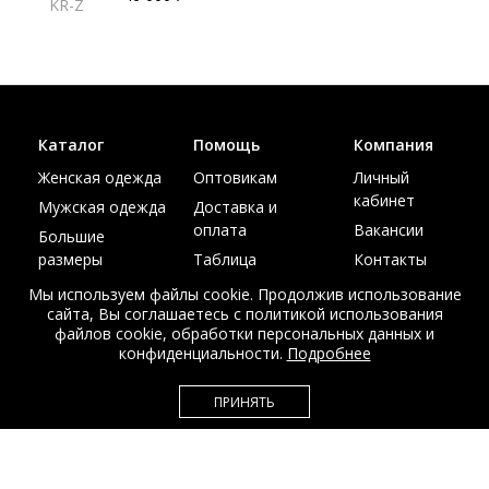
KR-Z
Каталог
Помощь
Компания
Женская одежда
Оптовикам
Личный
кабинет
Мужская одежда
Доставка и
оплата
Вакансии
Большие
размеры
Таблица
Контакты
размеров
Акции
Мы используем файлы cookie. Продолжив использование
сайта, Вы соглашаетесь с политикой использования
файлов cookie, обработки персональных данных и
конфиденциальности.
Подробнее
© Интернет магазин верхней одежды из меха и кожи
ПРИНЯТЬ
EDEM-ROOM 2011-2026
Данный сайт несет исключительно информационный характер и не
является публичной офертой.