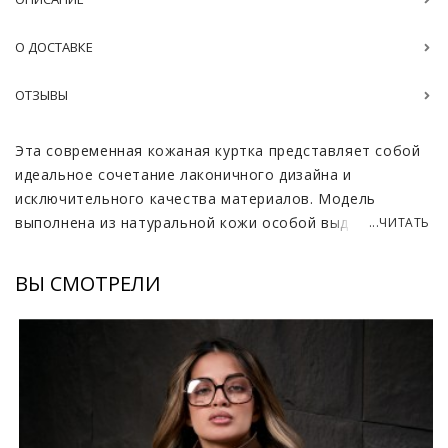
О ДОСТАВКЕ
ОТЗЫВЫ
Эта современная кожаная куртка представляет собой
идеальное сочетание лаконичного дизайна и
исключительного качества материалов. Модель
выполнена из натуральной кожи особой выделки
...ЧИТАТЬ
joombo, которая отличается выразительной
мелкозернистой фактурой и повышенной прочностью,
ВЫ СМОТРЕЛИ
оставаясь при этом мягкой и эластичной. Благородный
коричневый и классический черный оттенки позволяют
легко вписать изделие в любой гардероб, создавая
стильную базу для повседневных городских образов.
Прямой крой и оптимальная длина обеспечивают
свободу движений и комфортную посадку на разные
типы фигуры, что делает куртку практичным выбором