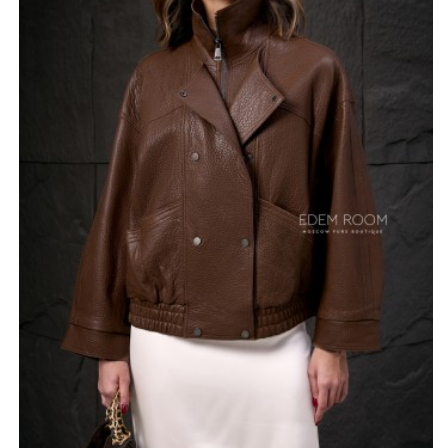
для активного ритма жизни.
Высокое качество турецкого производства
гарантирует безупречное исполнение каждой детали,
от ровных аккуратных швов до надежной и
долговечной фурнитуры. Натуральная кожа
превосходно защищает от ветра и поддерживает
комфортный микроклимат, что особенно важно в
переменчивую демисезонную погоду. Благодаря
минималистичному стилю без избыточного декора,
модель выглядит актуально вне зависимости от
капризов моды и легко комбинируется как с базовым
денимом, так и со строгими офисными брюками или
женственными платьями. Широкая размерная сетка
позволяет подобрать идеальный вариант, который
подчеркнет индивидуальность и обеспечит
уверенность в себе. Это достойная инвестиция в
персональный стиль для женщин, которые ценят
долговечность, тактильный уют и эстетическую