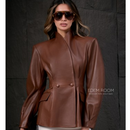
приталенным кроем создают эффектный контраст,
выигрышно подчеркивая талию и формируя
современный, уверенный образ. Благодаря
удлиненному фасону куртка выглядит элегантно и
статусно, становясь прекрасным дополнением как к
строгому офисному дресс-коду, так и к изысканным
нарядам для вечернего выхода.
Представленная в глубоком черном и насыщенном
коричневом цветах, модель легко адаптируется под
разные стилевые решения и палитры гардероба.
Турецкое производство гарантирует исключительное
качество выделки кожи и долговечность фурнитуры,
что позволяет изделию сохранять безупречный вид
при регулярной носке. Натуральный материал
обладает природными защитными свойствами,
укрывая от ветра и поддерживая комфортную
температуру тела. Тщательно выверенные лекала
обеспечивают свободу движений, несмотря на