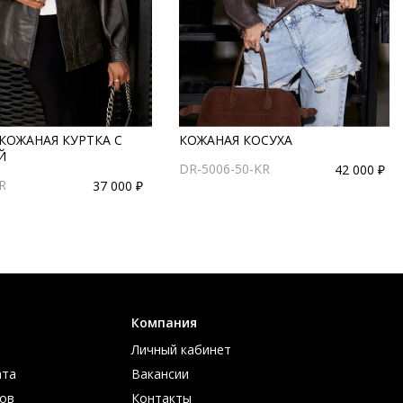
КОЖАНАЯ КУРТКА С
КОЖАНАЯ КОСУХА
Й
DR-5006-50-KR
42 000 ₽
R
37 000 ₽
Компания
Личный кабинет
ата
Вакансии
ов
Контакты