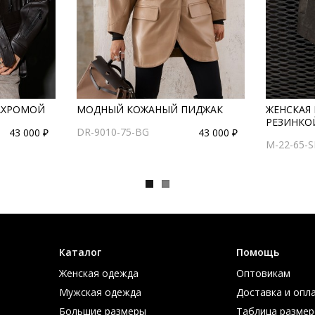
БАХРОМОЙ
МОДНЫЙ КОЖАНЫЙ ПИДЖАК
ЖЕНСКАЯ 
РЕЗИНКО
DR-9010-75-BG
43 000 ₽
43 000 ₽
M-22-65-S
Каталог
Помощь
Женская одежда
Оптовикам
Мужская одежда
Доставка и опл
Большие размеры
Таблица размер