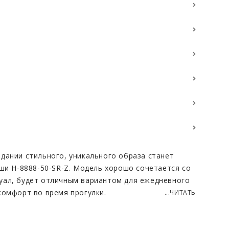
дании стильного, уникального образа станет
мши H-8888-50-SR-Z. Модель хорошо сочетается со
уал, будет отличным вариантом для ежедневного
комфорт во время прогулки.
...ЧИТАТЬ
альной замшевой кожи - мягкого, приятного на
стичная, прочная и плотная по своей структуре,