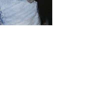
на ней не образуются зало
использования. Материал н
для удаления загрязнений б
На рукавах куртки выполне
Широкие плечи делают обр
имеет пояс, который служи
*описание несет информаци
быть изменены производит