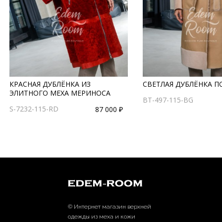
КРАСНАЯ ДУБЛЁНКА ИЗ
СВЕТЛАЯ ДУБЛЁНКА П
ЭЛИТНОГО МЕХА МЕРИНОСА
BT-497-115-BG
S-7232-115-RD
87 000 ₽
© Интернет магазин верхней
одежды из меха и кожи