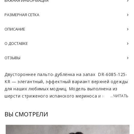
ВАЖНАЯ ИНФОРМАЦИЯ
РАЗМЕРНАЯ СЕТКА
ОПИСАНИЕ
О ДОСТАВКЕ
ОТЗЫВЫ
Двустороннее пальто-дублёнка на запах DR-6085-125-
KR — элегантный, эффектный вариант верхней одежды
для наших любимых модниц. Модель выполнена из
шерсти стриженого испанского мериноса и не только
...ЧИТАТЬ
выглядит очень изысканно, но и доставляет приятные
ощущения при прикосновении, обеспечивая комфорт в
ВЫ СМОТРЕЛИ
любых погодных условиях. Элегантный леопардовый и
насыщенный коричневый цвета делают вещь
универсальным элементом вашего гардероба, который