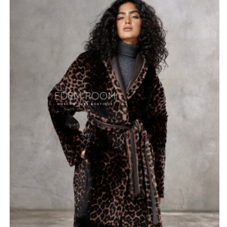
легко вписывается как в повседневные, так и в
вечерние образы.
Внутри пальто - мягкая, эластичная кожа ягнёнка
коричневого цвета. Длина изделия - 120-125 см.
позволяет создавать эффектный силуэт, и в
совокупности с поясом подчеркнуть линию талии.
Фасон на запах обеспечивает легкость и возможность
регулировать облегание по фигуре, что особенно
важно в осенне-зимний период.
Особенности этой модели — возможность ношения с
обеих сторон, что открывает возможности для
различных комбинаций. Вы можете выбрать более
сдержанный коричневый тон или выразительный
леопардовый принт в зависимости от вашего стиля и
ситуации. Это пальто — настоящая находка для
ценительниц моды.
*описание несет информационный характер, состав и