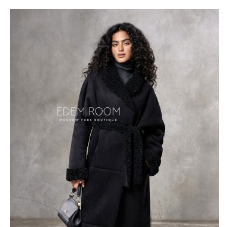
из натуральной шерсти и 20% эластана, обеспечивает
надежную защиту от холода, сохраняя тепло и
создавая приятные ощущения при носке.
Модель имеет карманы, пояс. Ее универсальная длина
125-130 см. подходит для различных образов и
ситуаций. Черный цвет привносит элегантность и
позволяет легко сочетать дублёнку с любой одеждой,
от повседневных образов до более формальных
нарядов. Российское гарантирует высокие стандарты
качества и тщательный подход к каждой детали.
Эта дублёнка станет не только привлекательным
элементом вашего гардероба, но и вашим надежным
союзником в холодные дни. Стиль, уют и внимание к
экологии — все это объединяет в себе эта эко-
дублёнка, ставшая настоящим маст-хэвом для модных
и сознательных женщин.
*описание несет информационный характер, состав и