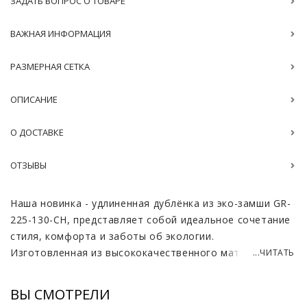
ЗАДАТЬ ВОПРОС О ТОВАРЕ
ВАЖНАЯ ИНФОРМАЦИЯ
РАЗМЕРНАЯ СЕТКА
ОПИСАНИЕ
О ДОСТАВКЕ
ОТЗЫВЫ
Наша новинка - удлиненная дублёнка из эко-замши GR-
225-130-CH, представляет собой идеальное сочетание
стиля, комфорта и заботы об экологии.
Изготовленная из высококачественного материала,
...ЧИТАТЬ
эта дублёнка не только имеет привлекательный
внешний вид, но и отличные теплоизоляционные
ВЫ СМОТРЕЛИ
свойства. Утеплитель из экомеха, состоящий на 80%