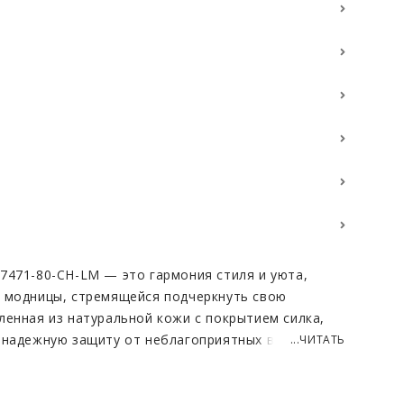
7471-80-CH-LM — это гармония стиля и уюта,
й модницы, стремящейся подчеркнуть свою
ленная из натуральной кожи с покрытием силка,
 надежную защиту от неблагоприятных внешних
...ЧИТАТЬ
покрытие не только придает изделию эффектный
ьно увеличивает его долговечность, что делает