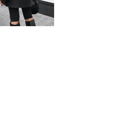
дублёнку идеальным выборо
Воротник и манжеты, офор
утонченности и изысканнос
только приятно согревает, 
кожей, превращая дублёнк
Утеплитель из стриженног
защиту от холода. Дублёнк
фигуру и сделать силуэт б
*описание несет информаци
быть изменены производит