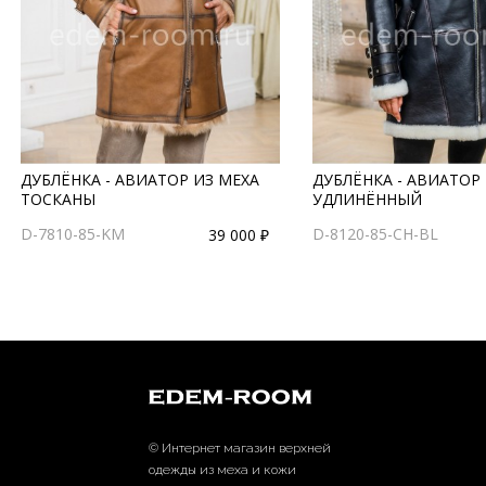
ДУБЛЁНКА - АВИАТОР ИЗ МЕХА
ДУБЛЁНКА - АВИАТОР
ТОСКАНЫ
УДЛИНЁННЫЙ
D-7810-85-KM
D-8120-85-CH-BL
39 000 ₽
© Интернет магазин верхней
одежды из меха и кожи