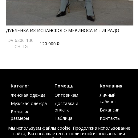
ДУБЛЁНКА ИЗ ИСПАНСКОГО МЕРИНОСА И ТИГРАДО
DV-6206-130-
120 000 ₽
CH-TG
Каталог
Помощь
Компания
Женская одежда
Оптовикам
Личный
кабинет
Мужская одежда
Доставка и
оплата
Вакансии
Большие
размеры
Таблица
Контакты
размеров
Акции
Мы используем файлы cookie. Продолжив использование
сайта, Вы соглашаетесь с политикой использования