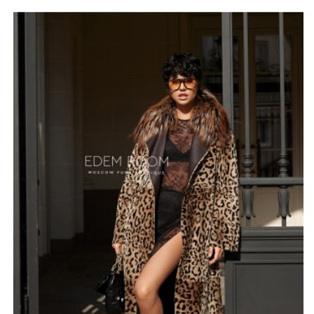
Яркая, слегка дерзкая сторона, выполненная из
тонкого меха испанской овчины с леопардовым
дизайном, поможет создать элегантный, смелый
образ. Вторая сторона более классическая и
спокойная изготовлена из нежной кожи ягнёнка
коричневого цвета.
Пальто-дубленку украшает съемный воротник из
натурального лисьего меха. Густой, пушистый мех
дополнительно защищает от холода, он приятен на
ощупь и невероятно красив.
*описание несет информационный характер, состав и
правила ухода могут быть изменены производителем