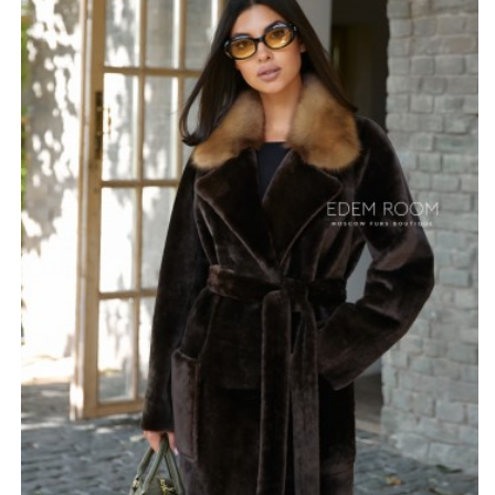
поистине комфортной. Изящный фасон пальто
стильно облегает фигуру, а глубокие тона
натуральной шерсти придают образу роскошь.
Особым акцентом данной модели является воротник,
выполненный из меха куницы. Это эффектное
украшение не только добавляет изюминку, но и
хорошо согревает. Мех создаёт красивое сочетание с
основным материалом, подчеркивая уникальность
дизайна.
Внутренняя отделка выполнена из нежной, эластичной
кожи ягнёнка. Каждое прикосновение к этому
материалу дарит приятные ощущения лёгкости,
наполняя образ гармонией и комфортом. Модель
имеет пояс, а также карманы по бокам.
*описание несет информационный характер, состав и
правила ухода могут быть изменены производителем