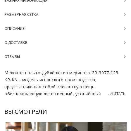
ВАЖНАЯ ИНФОРМАЦИЯ
РАЗМЕРНАЯ СЕТКА
ОПИСАНИЕ
О ДОСТАВКЕ
ОТЗЫВЫ
Меховое пальто-дублёнка из мериноса GR-3077-125-
KR-KN - модель испанского производства,
представляющая собой элегантную вещь,
обеспечивающую женственный, утончённый образ и
...ЧИТАТЬ
красивый силуэт. Этот предмет одежды не только
защищает от холодов, но и подчёркивает изысканный
ВЫ СМОТРЕЛИ
вкус своей обладательницы. Испанская овчина
меринос, используемая в пошиве, славится своей
мягкостью и теплом, что делает каждую носку