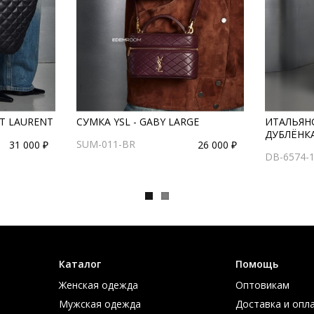
T LAURENT
СУМКА YSL - GABY LARGE
ИТАЛЬЯН
ДУБЛЁНК
SUM-011-BR
31 000 ₽
26 000 ₽
DB-6574-
Каталог
Помощь
Женская одежда
Оптовикам
Мужская одежда
Доставка и опл