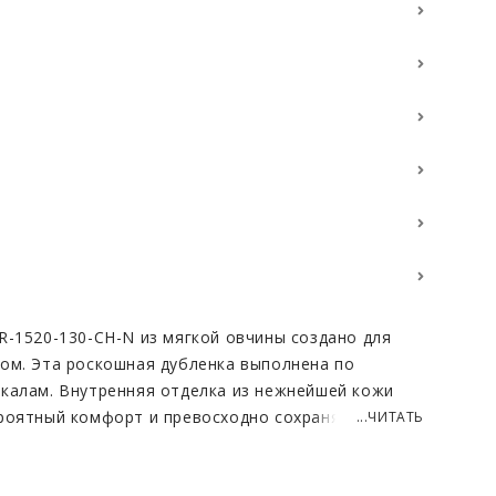
R-1520-130-CH-N из мягкой овчины создано для
ом. Эта роскошная дубленка выполнена по
калам. Внутренняя отделка из нежнейшей кожи
роятный комфорт и превосходно сохраняет тепло
...ЧИТАТЬ
материал представлен на выбор нежным
и гладким стриженым ворсом.