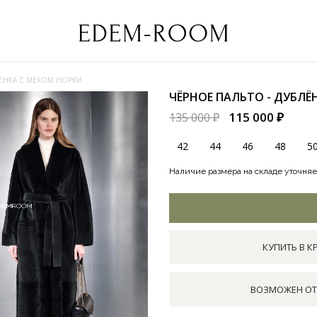
ЛЁНКА С МЕХОМ НОРКИ
ЧЁРНОЕ ПАЛЬТО - ДУБЛЁ
115 000 ₽
135 000 ₽
42
44
46
48
5
Наличие размера на складе уточняе
КУПИТЬ В К
ВОЗМОЖЕН ОТ