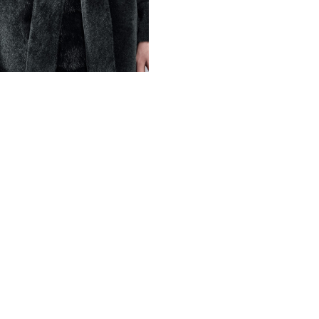
Особый шик изделию придае
Глубокий темный оттенок п
костюмами и вечерними пл
пронизывающего ветра и ви
качества на российском пр
Разнообразие доступных п
посадку. При желании возм
изменить цвет опушки. Эта
подчеркнет вашу привлекат
*описание несет информаци
быть изменены производит