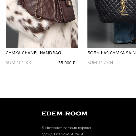
СУМКА CHANEL HANDBAG
БОЛЬШАЯ СУМКА SAIN
SUM-101-KR
SUM-117-CH
35 000 ₽
© Интернет магазин верхней
одежды из меха и кожи