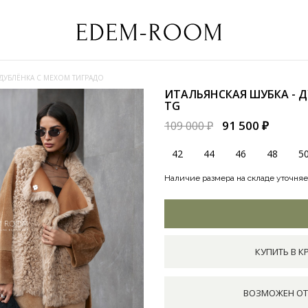
 ДУБЛЁНКА С МЕХОМ ТИГРАДО
ИТАЛЬЯНСКАЯ ШУБКА - 
TG
91 500 ₽
109 000 ₽
42
44
46
48
5
Наличие размера на складе уточняе
КУПИТЬ В К
ВОЗМОЖЕН ОТ