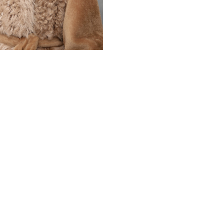
Приятный цвет кэмел привн
как с классическим, так и 
способна стильно дополнит
или вечерняя прогулка. Вн
приятна к телу, обладает 
Эта дублёнка – не просто 
и мастерства, способное с
деталь продумана до мелоче
особенной.
*описание несет информаци
быть изменены производит