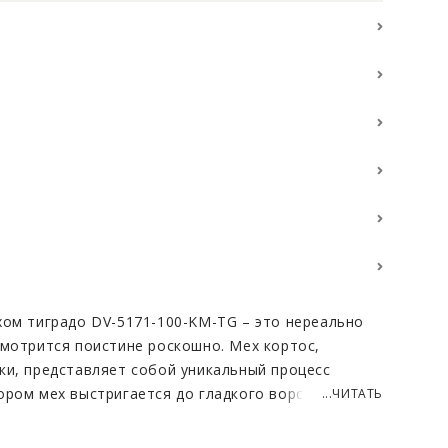
хом тиградо DV-5171-100-KM-TG – это нереально
смотрится поистине роскошно. Мех кортос,
ки, представляет собой уникальный процесс
ором мех выстригается до гладкого ворса,
...ЧИТАТЬ
туру. Такой подход не только подчеркивает
риала, но и обеспечивает ему долговечность.