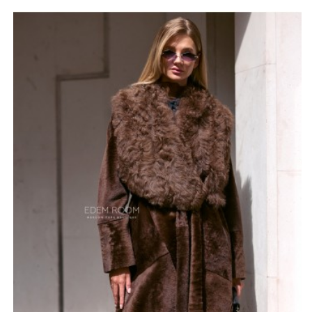
Внутренняя отделка из нежной кожи ягненка
коричневого цвета дарит ощущение невероятного
комфорта и тепла в холодные дни. Съемный воротник
из меха тиградо позволяет трансформировать образ,
добавляя элегантности или создавая более простой
повседневный образ. Длина дубленки 125-130 см (с
возможностью изменения) обеспечивает
максимальную защиту от непогоды, а коричневый цвет
подчеркивает изысканность и универсальность
модели.
Эта дубленка – идеальный выбор для евро-зимы,
сочетающий в себе стиль, практичность и роскошь.
Большой выбор размеров (42-72) позволит каждой
женщине подобрать подходящую модель.
*описание несет информационный характер, состав и
правила ухода могут быть изменены производителем