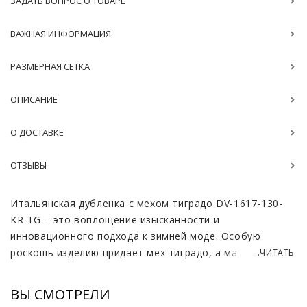
ЗАДАТЬ ВОПРОС О ТОВАРЕ
ВАЖНАЯ ИНФОРМАЦИЯ
РАЗМЕРНАЯ СЕТКА
ОПИСАНИЕ
О ДОСТАВКЕ
ОТЗЫВЫ
Итальянская дубленка с мехом тиградо DV-1617-130-
KR-TG – это воплощение изысканности и
инновационного подхода к зимней моде. Особую
роскошь изделию придает мех тиградо, а материал
...ЧИТАТЬ
верха выполнен из cortos – овчины, обработанной по
специальной технологии, при которой создаётся
ВЫ СМОТРЕЛИ
эффект бархатной поверхности.