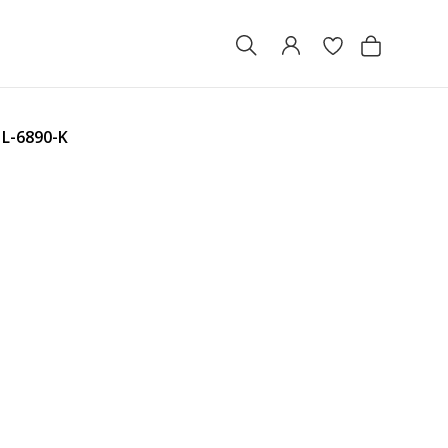
А
L-6890-K