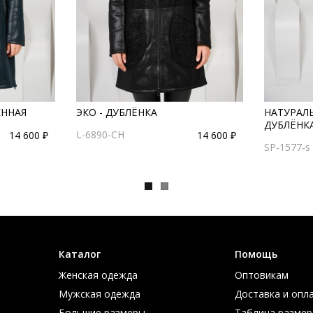
ЕННАЯ
ЭКО - ДУБЛЁНКА
НАТУРАЛ
ДУБЛЁНК
L-6890-CH
14 600 ₽
14 600 ₽
SP-1577-s
Каталог
Помощь
Женская одежда
Оптовикам
Мужская одежда
Доставка и опл
Большие размеры
Таблица размер