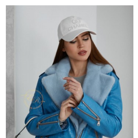
теплый, не даст замерзнуть даже в холодный осенний
или весенний вечер.
Женская демисезонная кожаная куртка хорошо
впишется в разный по стилю гардероб. Укороченный
покрой (длина 60-65 см) особенно актуален в
межсезонье. По бокам два прорезных кармана на
молнии. Декоративные застежки на рукавах и пояс на
талии добавляют модели игривости и молодежного
задора.
*описание несет информационный характер, состав и
правила ухода могут быть изменены производителем