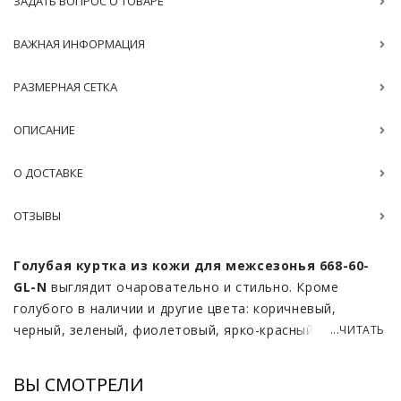
ЗАДАТЬ ВОПРОС О ТОВАРЕ
ВАЖНАЯ ИНФОРМАЦИЯ
РАЗМЕРНАЯ СЕТКА
ОПИСАНИЕ
О ДОСТАВКЕ
ОТЗЫВЫ
Голубая куртка из кожи для межсезонья 668-60-
GL-N
выглядит очаровательно и стильно. Кроме
голубого в наличии и другие цвета: коричневый,
черный, зеленый, фиолетовый, ярко-красный и др.
...ЧИТАТЬ
Много размеров на выбор: 42-64. На фабрике быстро
сошьем любой размер под заказ. Утеплитель isosoft
ВЫ СМОТРЕЛИ
благодаря своей особой структуре очень тонкий, но