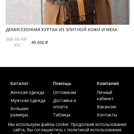
ДЕМИСЕЗОННАЯ КУРТКА ИЗ ЭЛИТНОЙ КОЖИ И МЕХА
668-60-KR-
49 000 ₽
KN
Каталог
Помощь
Компания
Женская одежда
Оптовикам
Личный
кабинет
Мужская одежда
Доставка и
оплата
Вакансии
Большие
размеры
Таблица
Контакты
размеров
Акции
Мы используем файлы cookie. Продолжив использование
сайта, Вы соглашаетесь с политикой использования