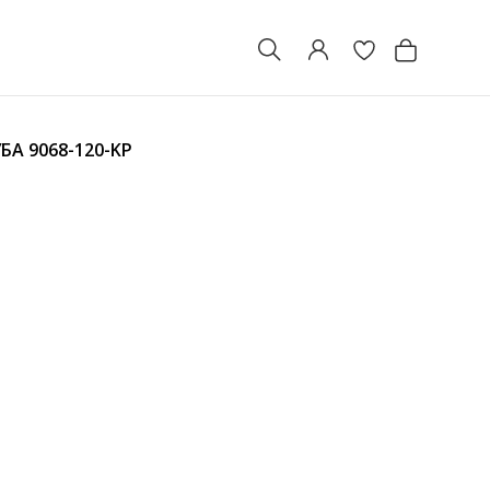
УБА
9068-120-KP