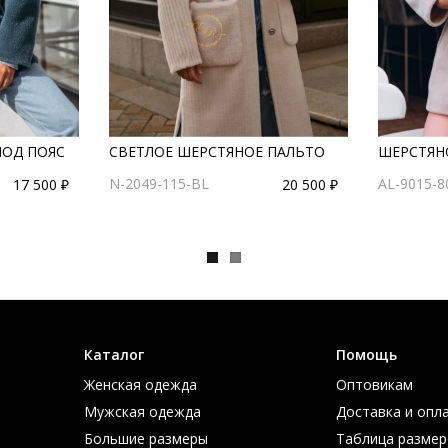
ПОД ПОЯС
СВЕТЛОЕ ШЕРСТЯНОЕ ПАЛЬТО
ШЕРСТЯН
N-2049-115-BL
AL-9015-8
17 500 ₽
20 500 ₽
Каталог
Помощь
Женская одежда
Оптовикам
Мужская одежда
Доставка и опл
Большие размеры
Таблица размер