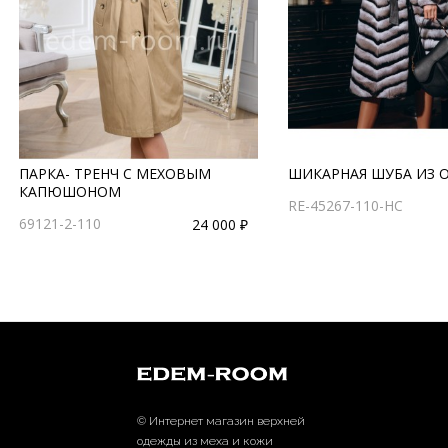
ПАРКА- ТРЕНЧ С МЕХОВЫМ
ШИКАРНАЯ ШУБА ИЗ 
КАПЮШОНОМ
RE-45267-110-HC
69121-2-110
24 000 ₽
© Интернет магазин верхней
одежды из меха и кожи