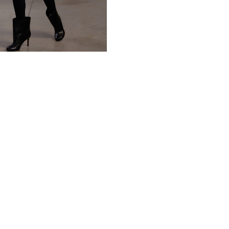
шарм. Нежность и лёгкость
поистине волшебным. Этот 
не только внешний вид, но 
Одной из особенностей дан
позволяет варьировать обр
оттенке капучино полушубо
одеждой, так и с вечерними
равнодушным ни одну модни
*описание несет информаци
быть изменены производит