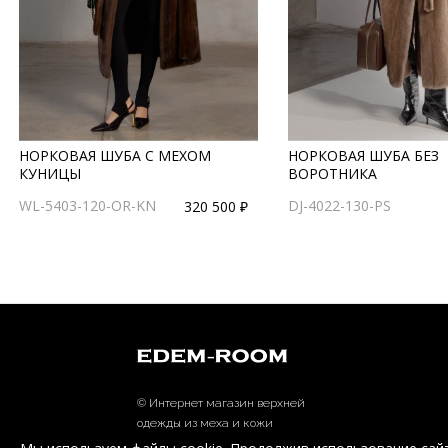
НОРКОВАЯ ШУБА С МЕХОМ
НОРКОВАЯ ШУБА БЕЗ
КУНИЦЫ
ВОРОТНИКА
WL-5403-120-OR-KN
DJ-4022-130-PS
320 500 ₽
© Интернет магазин верхней
одежды из меха и кожи
EDEM-ROOM 2011-2026