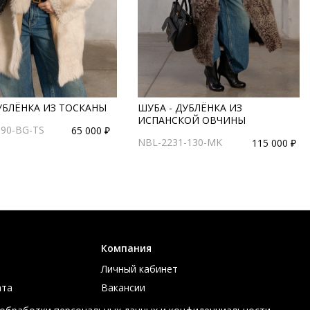
УБЛЁНКА ИЗ ТОСКАНЫ
ШУБА - ДУБЛЁНКА ИЗ
ИСПАНСКОЙ ОВЧИНЫ
-90-BG-TS
65 000 ₽
NBL-2231-130-MK
115 000 ₽
Компания
Личный кабинет
ата
Вакансии
ов
Контакты