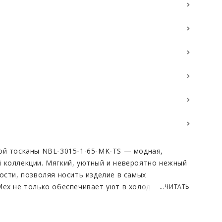
ой тосканы NBL-3015-1-65-MK-TS — модная,
 коллекции. Мягкий, уютный и невероятно нежный
ости, позволяя носить изделие в самых
Мех не только обеспечивает уют в холодные дни,
...ЧИТАТЬ
блеском, что привлекает взгляды окружающих.
жи ягнёнка придаёт полушубку дополнительный