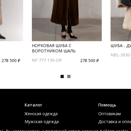
НОРКОВАЯ ШУБА С
ШУБА - Д
ВОРОТНИКОМ ШАЛЬ
NBL-3930
NF-777-130-OR
278 500 ₽
278 500 ₽
Каталог
Помощь
Женская одежда
Оптовикам
Мужская одежда
Доставка и опл
Большие размеры
Таблица размер