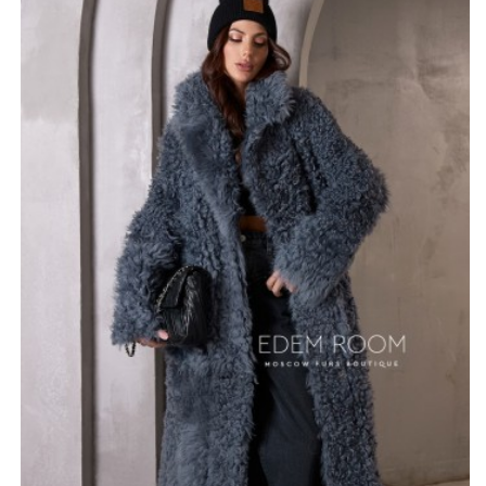
имеет свои характерные особенности. Внешне он
очень необычный, его кудрявый ворс красиво
завивается, что смотрится очень симпатично. Кроме
того, мех очень плотный и густой, он хорошо
сохраняет тепло и поэтому изделие можно смело
носить в морозную погоду.
Модель примечательна тем, что её можно носить с
двух сторон. Внутренняя сторона смотрится очень
стильно. Она выполнена из нежной, но очень прочной
кожи ягнёнка. Материал обладает мягкостью, поэтому
ощущения во время носки очень приятные.
*описание несет информационный характер, состав и
правила ухода могут быть изменены производителем