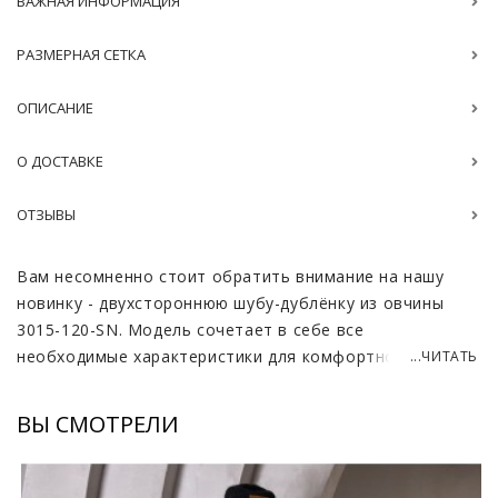
ВАЖНАЯ ИНФОРМАЦИЯ
РАЗМЕРНАЯ СЕТКА
ОПИСАНИЕ
О ДОСТАВКЕ
ОТЗЫВЫ
Вам несомненно стоит обратить внимание на нашу
новинку - двухстороннюю шубу-дублëнку из овчины
3015-120-SN. Модель сочетает в себе все
необходимые характеристики для комфортной носки с
...ЧИТАТЬ
холодный период. Эта качественная, стильная вещь
точно станет одной из самых любимых в вашем
ВЫ СМОТРЕЛИ
гардеробе.
Шуба пошита из овчины ягнят тиградо. Этот материал