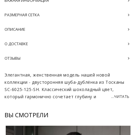
ВАЖНАЯ ИНФОРМАЦИЯ
РАЗМЕРНАЯ СЕТКА
ОПИСАНИЕ
О ДОСТАВКЕ
ОТЗЫВЫ
Элегантная, женственная модель нашей новой
коллекции - двусторонняя шуба-дублёнка из Тосканы
SC-6025-125-SH. Классический шоколадный цвет,
который гармонично сочетает глубину и
...ЧИТАТЬ
насыщенность делает образ шикарным и очень
гармоничным. Модель имеет двухсторонний фасон,
ВЫ СМОТРЕЛИ
что позволяет менять образы: сегодня вы можете
выбрать гладкую текстуру овчины, а завтра мягкую,
эластичную кожу ягнёнка.