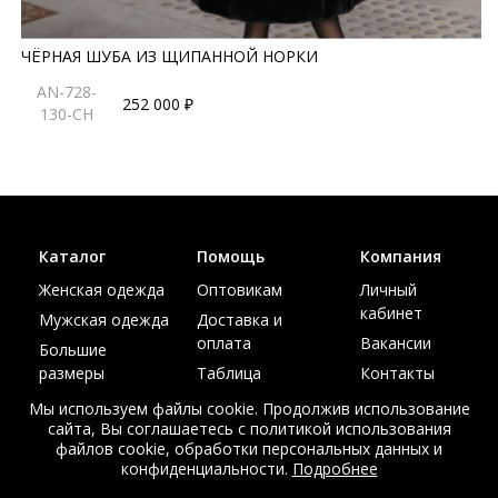
ЧЁРНАЯ ШУБА ИЗ ЩИПАННОЙ НОРКИ
AN-728-
252 000 ₽
130-CH
Каталог
Помощь
Компания
Женская одежда
Оптовикам
Личный
кабинет
Мужская одежда
Доставка и
оплата
Вакансии
Большие
размеры
Таблица
Контакты
размеров
Акции
Мы используем файлы cookie. Продолжив использование
сайта, Вы соглашаетесь с политикой использования
файлов cookie, обработки персональных данных и
конфиденциальности.
Подробнее