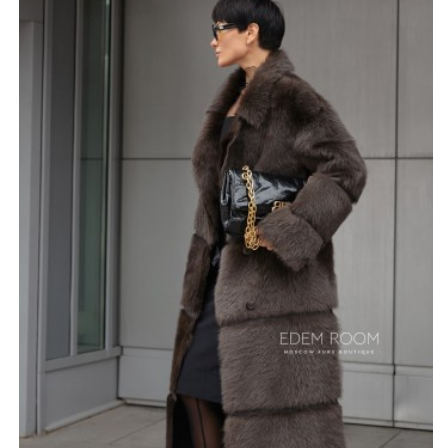
Испанская овчина Тоскана отличается высоким
качеством и долговечностью, а её уникальная
структура обеспечивает тепло в любых погодных
условиях. Мягкость меха приятно ощущается на коже,
а его прочность обеспечивает комфортную носку в
течение многих сезонов.
Эта шуба — идеальный выбор для тех, кто ценит не
только функциональность, но и красоту одежды.
Позвольте себе наслаждаться роскошью и
утонченностью с этой уникальной шубой-дублёнкой.
*описание несет информационный характер, состав и
правила ухода могут быть изменены производителем