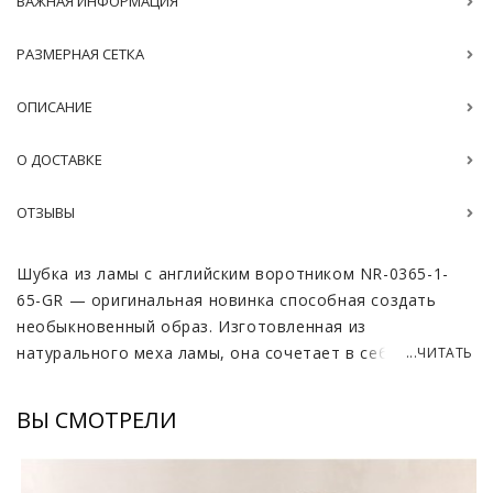
ВАЖНАЯ ИНФОРМАЦИЯ
РАЗМЕРНАЯ СЕТКА
ОПИСАНИЕ
О ДОСТАВКЕ
ОТЗЫВЫ
Шубка из ламы с английским воротником NR-0365-1-
65-GR — оригинальная новинка способная создать
необыкновенный образ. Изготовленная из
натурального меха ламы, она сочетает в себе
...ЧИТАТЬ
удивительную легкость и тепло, что делает её
идеальным выбором для холодных зимних дней.
ВЫ СМОТРЕЛИ
Модель имеет свободную посадку, её длина
составляет 60-65 см. Серый цвет шубки универсален и
гармонично сочетается с любым гардеробом.