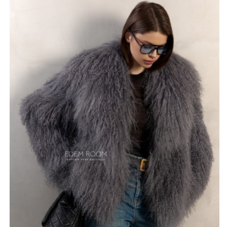
Не только внешняя красота делает эту шубку
особенной. Мех ламы отличается невероятной
мягкостью и шелковистостью, что дарит ощущение
максимального комфорта при носке. Английский
воротник придает изделию классический вид, добавляя
шарма и утонченности. Материал сам по себе делает
каждое движение легким и непринужденным.
Эта шубка станет не только стильным дополнением к
вашему образу, но и верным спутником в холодное
время года, защищая от стужи и даря тепло, которое
так необходимо. Подарите себе роскошь и комфорт с
этой изысканной моделью!
*описание несет информационный характер, состав и
правила ухода могут быть изменены производителем