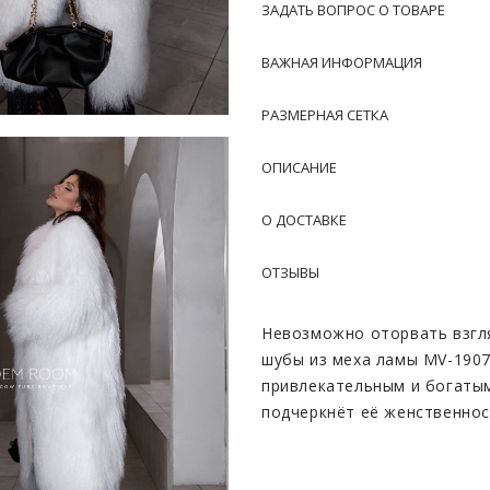
ЗАДАТЬ ВОПРОС О ТОВАРЕ
ВАЖНАЯ ИНФОРМАЦИЯ
РАЗМЕРНАЯ СЕТКА
ОПИСАНИЕ
О ДОСТАВКЕ
ОТЗЫВЫ
Невозможно оторвать взгля
шубы из меха ламы MV-1907
привлекательным и богатым
подчеркнëт её женственнос
Модель пошита из натураль
одним из самых пушистых в