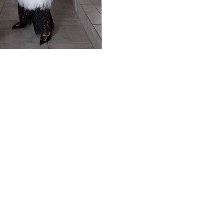
холодную погоду и обеспеч
Изделие не портится от по
интересный внешний вид. 
свойства, он практичен и 
прослужит более 10 лет.
Модель выглядит очень эфф
Шуба превосходно дополнит
*описание несет информаци
быть изменены производит