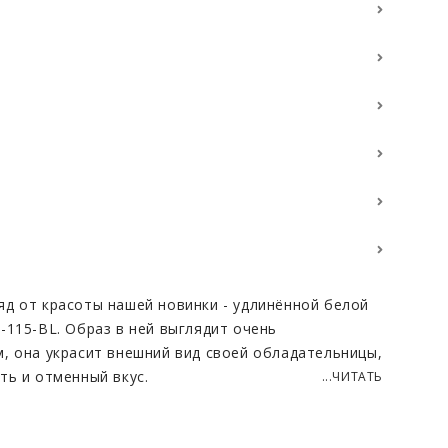
д от красоты нашей новинки - удлинённой белой
-115-BL. Образ в ней выглядит очень
, она украсит внешний вид своей обладательницы,
ть и отменный вкус.
...ЧИТАТЬ
ного меха ламы. Он объемный и мягкий, считается
идов меха. Благодаря этому он хорошо согревает в