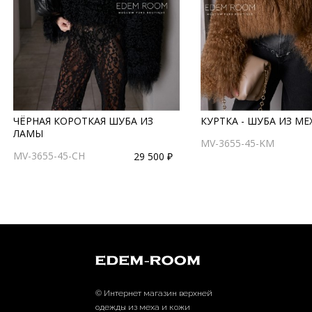
ЧЁРНАЯ КОРОТКАЯ ШУБА ИЗ
КУРТКА - ШУБА ИЗ М
ЛАМЫ
MV-3655-45-KM
MV-3655-45-CH
29 500 ₽
© Интернет магазин верхней
одежды из меха и кожи