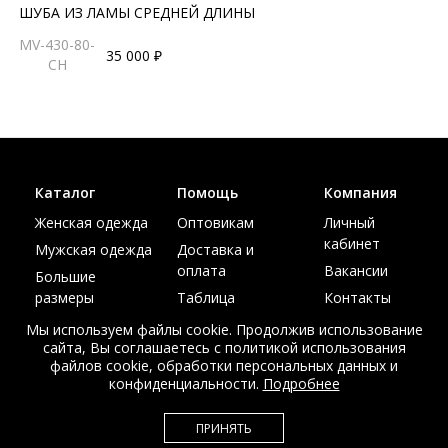
ШУБА ИЗ ЛАМЫ СРЕДНЕЙ ДЛИНЫ
MV-430-80-
35 000 ₽
CH
Каталог
Помощь
Компания
Женская одежда
Оптовикам
Личный
кабинет
Мужская одежда
Доставка и
оплата
Вакансии
Большие
размеры
Таблица
Контакты
размеров
Акции
Мы используем файлы cookie. Продолжив использование
сайта, Вы соглашаетесь с политикой использования
файлов cookie, обработки персональных данных и
конфиденциальности.
Подробнее
© Интернет магазин верхней одежды из меха и кожи
ПРИНЯТЬ
EDEM-ROOM 2011-2026