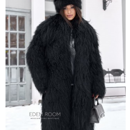
из его главных преимуществ является возможность
носить такую шубу даже в дождь и снег — материал не
портится при намокании и быстро высыхает. Это
изделие обладает превосходными эксплуатационными
характеристиками и будет радовать вас долгие годы.
Мех состоит из длинного ворса, от чего становится
очень пышным и прибавляет в объеме, а также
обеспечивает надежное тепло в морозную погоду.
Плюсом будет удлиненный крой изделия. Он сделает
носку шубы приятной и комфортной.
*описание несет информационный характер, состав и
правила ухода могут быть изменены производителем