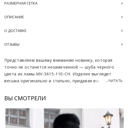
РАЗМЕРНАЯ СЕТКА
ОПИСАНИЕ
О ДОСТАВКЕ
ОТЗЫВЫ
Представляем вашему вниманию новинку, которая
точно не останется незамеченной — шуба черного
цвета из ламы MV-3615-110-CH. Изделие выглядит
весьма оригинально и стильно, придавая вашему
...ЧИТАТЬ
образу уникальность и интерес. Шуба длиной в 105-
110 см, прекрасно сочетается как с классическими, так
ВЫ СМОТРЕЛИ
и с кожаными брюками, а также с любой обувью
независимо от типа.
Натуральный мех ламы может внешне и напоминает
овчину, однако выглядит еще более роскошно. Одним