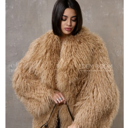
природную красоту материала и дарит вашему образу
изящество.
Длина шубы составляет 70-75 см. Вы сможете
сочетать ее как с элегантными платьями, так и с
повседневной одеждой. Такой предмет гардероба
станет идеальным спутником на вечерних
мероприятиях и дружеских встречах, добавляя в ваш
стиль нотку роскоши и статуса.
Модель выполнена с учётом последних тенденций
моды и предпочтений искушенных модниц. Этот акцент
на качестве и деталях делает шубу не просто
одеждой, а истинным вкладом в ваш имидж.
*описание несет информационный характер, состав и
правила ухода могут быть изменены производителем