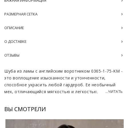
ВАЖНАЯ ИНФОРМАЦИЯ
РАЗМЕРНАЯ СЕТКА
ОПИСАНИЕ
О ДОСТАВКЕ
ОТЗЫВЫ
Шуба из ламы с английским воротником 0365-1-75-KM -
это воплощение изысканности и утонченности,
способное украсить любой гардероб. Ее необычный
мех, отличающийся мягкостью и легкостью, создает
...ЧИТАТЬ
уникальное ощущение тепла, идеально подходя для
холодных зимних дней. В сочетании с английским
ВЫ СМОТРЕЛИ
воротником, который придает наряду особый шарм и
стиль, эта шуба становится настоящим произведением
искусства. Цвет кэмел гармонично подчеркивает