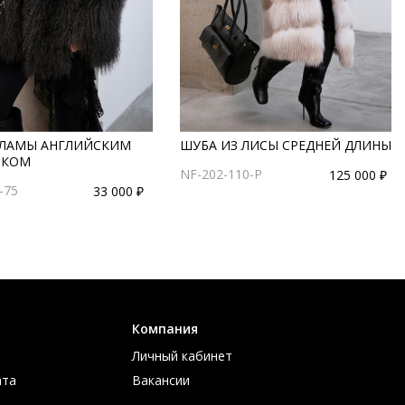
 ЛАМЫ АНГЛИЙСКИМ
ШУБА ИЗ ЛИСЫ СРЕДНЕЙ ДЛИНЫ
ИКОМ
NF-202-110-P
125 000 ₽
-75
33 000 ₽
Компания
Личный кабинет
ата
Вакансии
ов
Контакты