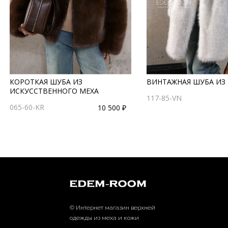
КОРОТКАЯ ШУБА ИЗ
ВИНТАЖНАЯ ШУБА ИЗ 
ИСКУССТВЕННОГО МЕХА
117-85-VN
065-60-KR
10 500 ₽
© Интернет магазин верхней
одежды из меха и кожи
EDEM-ROOM 2011-2026