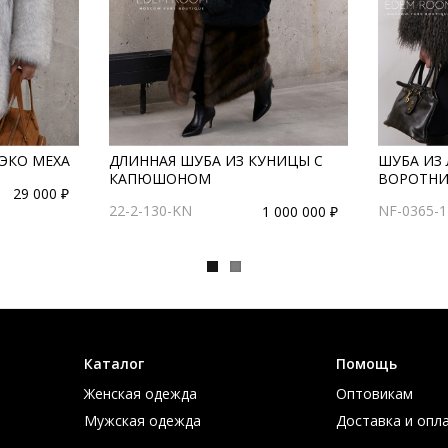
ЭКО МЕХА
ДЛИННАЯ ШУБА ИЗ КУНИЦЫ С
ШУБА ИЗ
КАПЮШОНОМ
ВОРОТН
29 000 ₽
22-2-130-KN
NF-0365-1
1 000 000 ₽
Каталог
Помощь
Женская одежда
Оптовикам
Мужская одежда
Доставка и опл
Большие размеры
Таблица размер