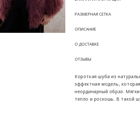
РАЗМЕРНАЯ СЕТКА
ОПИСАНИЕ
О ДОСТАВКЕ
ОТЗЫВЫ
Короткая шуба из натураль
эффектная модель, котора
неординарный образ. Мягки
тепло и роскошь. В такой 
привлекать взгляды окружа
исключительность и индиви
уникальной.
Шуба идеально сочетается к
позволяя создать множеств