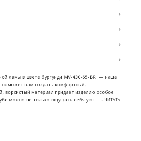
ной ламы в цвете бургунди MV-430-65-BR — наша
я поможет вам создать комфортный,
й, ворсистый материал придаёт изделию особое
шубе можно не только ощущать себя уютно, но и
...ЧИТАТЬ
ющих. Каждый нюанс дизайна подчеркивает
дуальность, что делает эту модель поистине
ак с повседневной, так и с вечерней одеждой,
о образов. Бургунди — цвет, подходящий почти