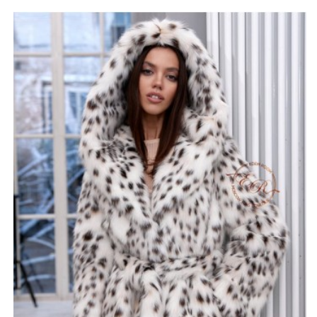
шубка из экомеха с 80% содержанием шерсти,
красивого и насыщенного цвета под рысь. Длина
может быть изменена по заказу покупателя,
изначально изготовлено длиной 80 см. Изделие
дополнено поясом. Прекрасно подойдет для женщин
разной комплекции и роста, удачно впишется в образ
брюнеток и блондинок.
*описание несет информационный характер, состав и
правила ухода могут быть изменены производителем