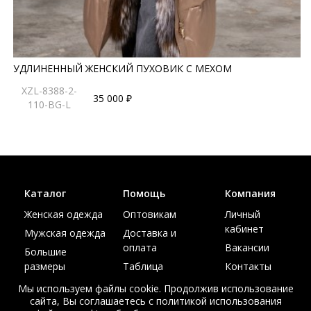
УДЛИНЕННЫЙ ЖЕНСКИЙ ПУХОВИК С МЕХОМ
XZL-8388-2-
35 000 ₽
110-BG-L
Каталог
Помощь
Компания
Женская одежда
Оптовикам
Личный
кабинет
Мужская одежда
Доставка и
оплата
Вакансии
Большие
размеры
Таблица
Контакты
размеров
Акции
Мы используем файлы cookie. Продолжив использование
сайта, Вы соглашаетесь с политикой использования