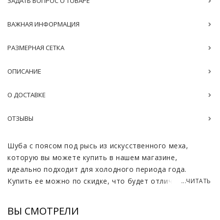
ЗАДАТЬ ВОПРОС О ТОВАРЕ
ВАЖНАЯ ИНФОРМАЦИЯ
РАЗМЕРНАЯ СЕТКА
ОПИСАНИЕ
О ДОСТАВКЕ
ОТЗЫВЫ
Шуба с поясом под рысь из искусственного меха,
которую вы можете купить в нашем магазине,
идеально подходит для холодного периода года.
Купить ее можно по скидке, что будет отличным
...ЧИТАТЬ
вариант для тех кто хочет сэкономить.
ВЫ СМОТРЕЛИ
Комфортная и удобная в носке, теплая и красивая