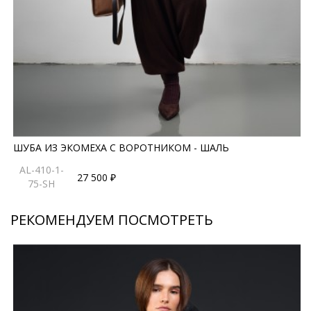
брюками и платьями, так и с более повседневными
образами, добавляя им статусности и стиля.
Производство в России гарантирует аккуратный пошив
и внимание к деталям. Это отличный выбор для тех,
кто ценит современный дизайн, комфорт и эффектный
внешний вид без использования натурального меха.
*описание несет информационный характер, состав и
правила ухода могут быть изменены производителем
ШУБА ИЗ ЭКОМЕХА С ВОРОТНИКОМ - ШАЛЬ
AL-410-1-
27 500 ₽
75-SH
РЕКОМЕНДУЕМ ПОСМОТРЕТЬ