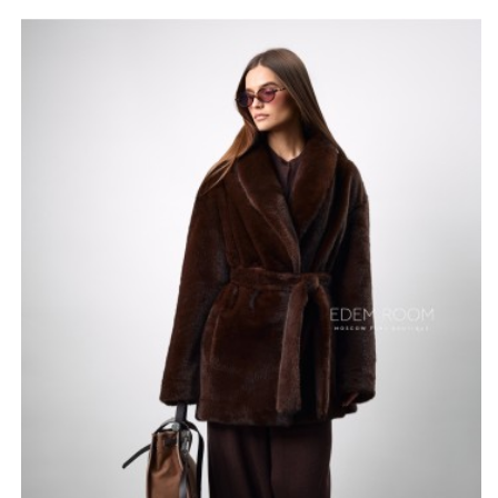
обладает плотной набивкой и приятной бархатистой
текстурой, благодаря чему изделие выглядит
аккуратно и сохраняет форму в течение всего дня.
Длина 70–75 сантиметров делает шубу удобной для
активного образа жизни, при этом она отлично
защищает от прохлады в межсезонье и мягкую зиму.
Особое внимание привлекает воротник шаль, который
красиво обрамляет линию плеч и шеи, создавая
женственный и утончённый силуэт. Его форма
позволяет носить шубу как в раскрытом виде, так и
запахнувшись глубже, усиливая ощущение уюта и
тепла. Длинный пояс подчёркивает талию, давая
возможность регулировать посадку по фигуре и
менять характер образа от расслабленного до более
собранного и элегантного. Прямой крой делает
модель универсальной и подходящей для разных типов
фигуры и размеров от 42 до 64.
Шуба гармонично сочетается как с классическими