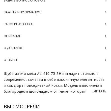
ЗАДАТЬ ВОПРОС О ТОВАРЕ
ВАЖНАЯ ИНФОРМАЦИЯ
РАЗМЕРНАЯ СЕТКА
ОПИСАНИЕ
О ДОСТАВКЕ
ОТЗЫВЫ
Шуба из эко меха AL-410-75-SH выглядит стильно и
современно, сочетая в себе лаконичную элегантность
и комфорт повседневной носки. Модель выполнена в
благородном шоколадном оттенке, который
...ЧИТАТЬ
смотрится дорого и универсально, легко вписываясь в
базовый гардероб. Мягкий эко мех под норку
ВЫ СМОТРЕЛИ
визуально почти не отличается от натурального,