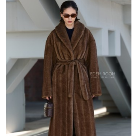
Длина изделия составляет 115–120 см, что позволяет
надёжно защищать от холода и подчёркивать
стройность силуэта. При желании длину можно
изменить по индивидуальному заказу. Элегантный
оттенок «орех» придаёт шубе сдержанную роскошь и
универсальность — он прекрасно сочетается с
различными аксессуарами и элементами гардероба.
Также доступны другие расцветки по запросу, что
делает модель ещё более адаптируемой под личный
стиль.
Особенность этой модели - плавная спущенная линия
плеч, создающая мягкий женственный силуэт. V-
образный шаль-воротник красиво обрамляет шею,
придаёт образу утончённость и лёгкую небрежную
элегантность. Меховой пояс позволяет акцентировать
внимание на линии талии, формируя гармоничные
пропорции фигуры.