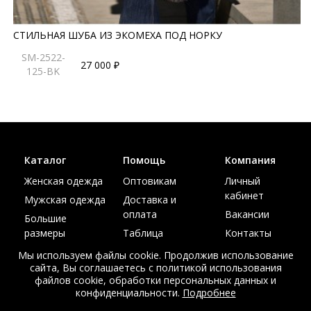
СТИЛЬНАЯ ШУБА ИЗ ЭКОМЕХА ПОД НОРКУ
SM-2522-
27 000 ₽
125-BK
Каталог
Помощь
Компания
Женская одежда
Оптовикам
Личный
кабинет
Мужская одежда
Доставка и
оплата
Вакансии
Большие
размеры
Таблица
Контакты
размеров
Акции
Мы используем файлы cookie. Продолжив использование
сайта, Вы соглашаетесь с политикой использования
файлов cookie, обработки персональных данных и
конфиденциальности.
Подробнее