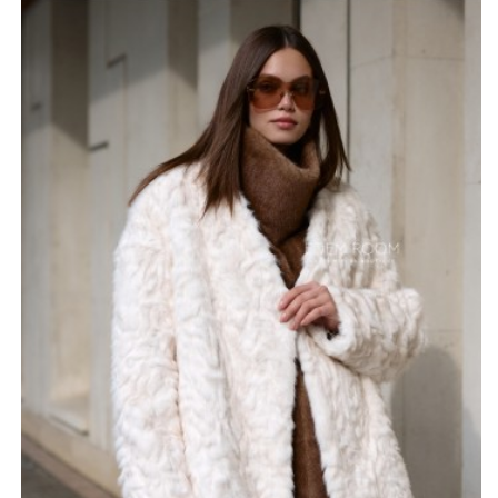
ощущение тепла и комфорта. Длина 80–85 см при
желании может корректироваться, что делает модель
универсальной для разного роста и типа фигуры.
Оттенок ваниль подчёркивает нежность шубы, делает
её универсальной: такой цвет легко сочетается как с
базовыми спокойными оттенками, так и с более
яркими деталями гардероба. Фасон гармонично
сочетается с коричневой манишко, которая идёт в
наборе и служит не только защищает от холода, но и
украшает образ. Манишка красиво ложится в зоне
горловины и служит стильной заменой снуду или
шарфу.
Свободный крой позволяет использовать шубу в
формате oversize, она не сковывает движения и легко
надевается поверх плотных свитеров и трикотажа.
Рукава сидят комфортно и не создают лишнего
объёма. В артикуле SM-2537-85-SL-KG сочетаются
функциональность, выразительность ткани и