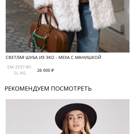
минимализм в деталях. Производство - Россия, что
гарантирует аккуратность пошива и качественную
проработку всех элементов. Такая шуба станет
прекрасным выбором для тех, кто ценит стиль, тепло
и эстетичность.
*описание несет информационный характер, состав и
СВЕТЛАЯ ШУБА ИЗ ЭКО - МЕХА С МАНИШКОЙ
правила ухода могут быть изменены производителем
SM-2537-85-
26 000 ₽
SL-KG
РЕКОМЕНДУЕМ ПОСМОТРЕТЬ