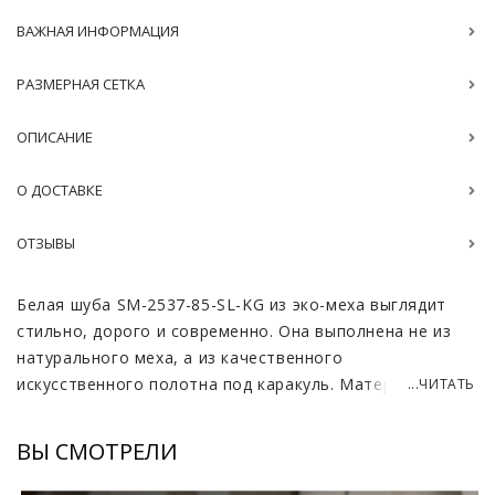
ВАЖНАЯ ИНФОРМАЦИЯ
РАЗМЕРНАЯ СЕТКА
ОПИСАНИЕ
О ДОСТАВКЕ
ОТЗЫВЫ
Белая шуба SM-2537-85-SL-KG из эко-меха выглядит
стильно, дорого и современно. Она выполнена не из
натурального меха, а из качественного
искусственного полотна под каракуль. Материал
...ЧИТАТЬ
имеет выразительную кудрявую фактуру,
напоминающую завитки каракуля, что делает образ
ВЫ СМОТРЕЛИ
мягким, текстурным и визуально объёмным. По
плотности и внешнему виду изделие передаёт