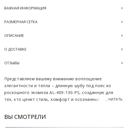
ВАЖНАЯ ИНФОРМАЦИЯ
РАЗМЕРНАЯ СЕТКА
ОПИСАНИЕ
О ДОСТАВКЕ
ОТЗЫВЫ
Представляем вашему вниманию воплощение
элегантности и тепла – длинную шубу под пояс из
роскошного экомеха AL-409-130-PS, созданную для
тех, кто ценит стиль, комфорт и осознанный выбор.
...ЧИТАТЬ
Эта шуба – идеальное решение для зимних холодов,
сочетающее в себе безупречный внешний вид и
ВЫ СМОТРЕЛИ
этичное отношение к природе. Она станет вашим
верным спутником в создании неповторимых образов,