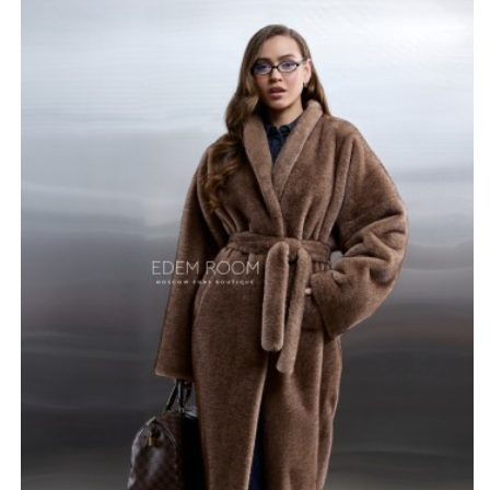
подчеркивая вашу индивидуальность и чувство вкуса.
Изготовленная из высококачественного экомеха под
норку (100% полиэстер), эта шуба не только визуально
неотличима от натурального меха, но и превосходит
его по своим эксплуатационным характеристикам.
Мягкий и приятный на ощупь материал прекрасно
сохраняет тепло, устойчив к износу и прост в уходе.
Благородный цвет соболь (возможны дополнительные
цвета по запросу) придает шубе изысканность и
универсальность, позволяя сочетать ее с различными
элементами гардероба.
Длина шубы125-130 см обеспечивает максимальную
защиту от холода и продувания, позволяя создать
элегантный силуэт. Пояс подчеркивает талию, делая
фигуру более изящной. Широкий размерный ряд (42-62)
позволяет каждой женщине подобрать шубу, идеально
подходящую к типу фигуры.