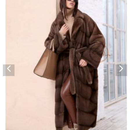
широкими рукавами модель становится идеальной
композицией для нарядов различных направлений, как
кэжуал, городской шик, романтик и бохо. Отложной
английский воротник позволяет сочетать шубку с
классическими и деловыми образами.
Струящийся мех скандинавской норки и мягкие линии
силуэта подчеркнут женственность и безупречный вкус
обладательницы. Такая шубка требует минимума
аксессуаров и не нуждается в дополнительных
украшениях.
*описание несет информационный характер, состав и
правила ухода могут быть изменены производителем