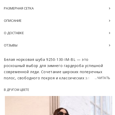
РАЗМЕРНАЯ СЕТКА
ОПИСАНИЕ
О ДОСТАВКЕ
ОТЗЫВЫ
Белая норковая шуба 9250-130-IM-BL — это
роскошный выбор для зимнего гардероба успешной
современной леди. Сочетание широких поперечных
полос, свободного покроя и классических элементов
...ЧИТАТЬ
создают неповторимый образ и оставляют просто для
В ДРУГОМ ЦВЕТЕ
внесения индивидуальных штрихов.
Шуба завязывается поясом, продернутым в отверстия
на талии. Ниже расположены два вместительных
кармана. В комбинации с длиной до щиколотки и