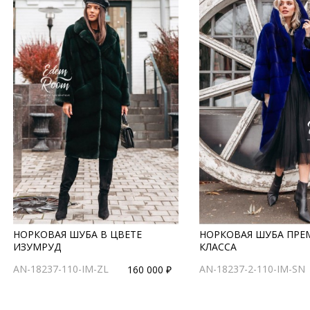
НОРКОВАЯ ШУБА В ЦВЕТЕ
НОРКОВАЯ ШУБА ПР
ИЗУМРУД
КЛАССА
AN-18237-110-IM-ZL
AN-18237-2-110-IM-SN
160 000 ₽