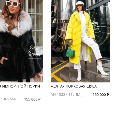
З ИМПОРТНОЙ НОРКИ
ЖЁЛТАЯ НОРКОВАЯ ШУБА
AN-18237-110-IM-J
160 000 ₽
75-IM-M-R
155 000 ₽