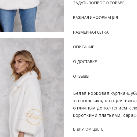
ЗАДАТЬ ВОПРОС О ТОВАРЕ
ВАЖНАЯ ИНФОРМАЦИЯ
РАЗМЕРНАЯ СЕТКА
ОПИСАНИЕ
О ДОСТАВКЕ
ОТЗЫВЫ
Белая норковая куртка-шуб
это классика, которая нико
отличным дополнением к лю
короткими платьями, сараф
джинсами. Из обуви можно 
В ДРУГОМ ЦВЕТЕ
Теплая норковая шуба подой