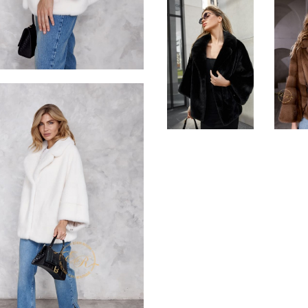
деловыми партнерами.
Предлагаемая шуба – оверс
этом сезоне. У модели бол
Чтобы дополнить образ, во
модели свободного кроя. На
длинные перчатки.
В такой шубе будет очень 
тепло, благодаря натуральн
можно заказать эту модель
*описание несет информаци
быть изменены производит