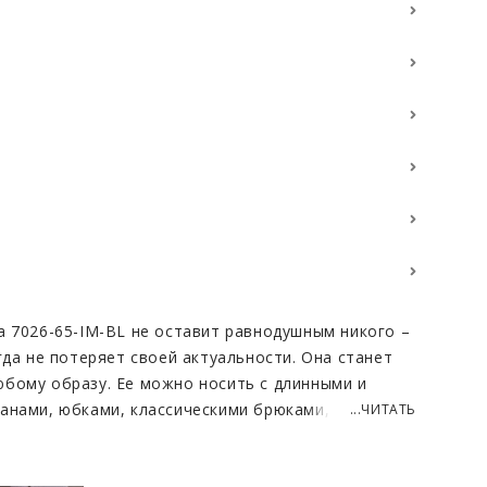
а 7026-65-IM-BL не оставит равнодушным никого –
гда не потеряет своей актуальности. Она станет
бому образу. Ее можно носить с длинными и
анами, юбками, классическими брюками,
...ЧИТАТЬ
выбрать ботильоны, ботфорты, кеды и мартинсы.
дет для похода в ресторан, для встречи с