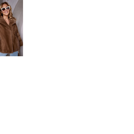
айз. Такая одежда пользуется большим спросом в
ьшой объемный воротник, с вырезом на декольте.
круг шеи можно повязать шарф. Рукава у данной
 руки можно надеть как укороченные, так и
комфортно зимой, так как она отлично сохраняет
ому меху скандинавской норки Velvet. Кроме того,
 в черном цвете и цвете темный изумруд.
онный характер, состав и правила ухода могут
елем