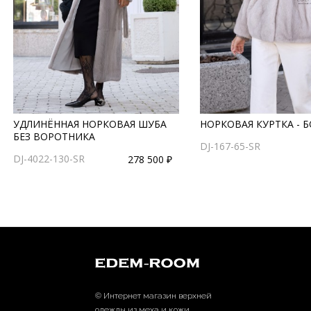
УДЛИНЁННАЯ НОРКОВАЯ ШУБА
НОРКОВАЯ КУРТКА - 
БЕЗ ВОРОТНИКА
DJ-167-65-SR
DJ-4022-130-SR
278 500 ₽
© Интернет магазин верхней
одежды из меха и кожи