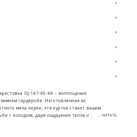
 крестовка DJ-167-65-KR – воплощение
 зимнем гардеробе. Изготовленная из
тного меха норки, эта куртка станет вашим
бе с холодом, даря ощущение тепла и уюта даже
...ЧИТАТЬ
зысканный цвет крестовка придает изделию
ркивает безупречный вкус своей обладательницы.