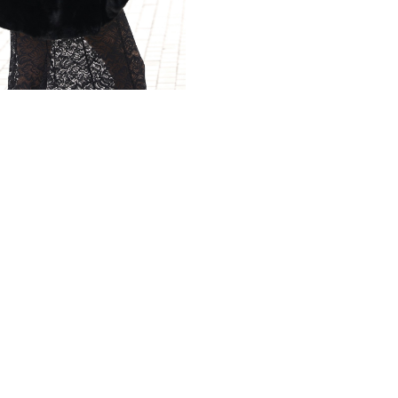
Пояс, входящий в комплект
силуэту. Это пончо прекрас
мероприятий, где каждая д
позволяет сочетать его как
нарядами.
Каждое движение в этом по
станет не только прекрасн
имидж. Не упустите возмож
великолепным изделием.
*описание несет информаци
быть изменены производит