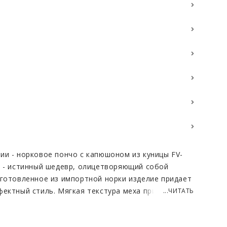
ии - норковое пончо с капюшоном из куницы FV-
ь - истинный шедевр, олицетворяющий собой
зготовленное из импортной норки изделие придает
фектный стиль. Мягкая текстура меха придает
...ЧИТАТЬ
защищает от непогоды, оставаясь в то же время