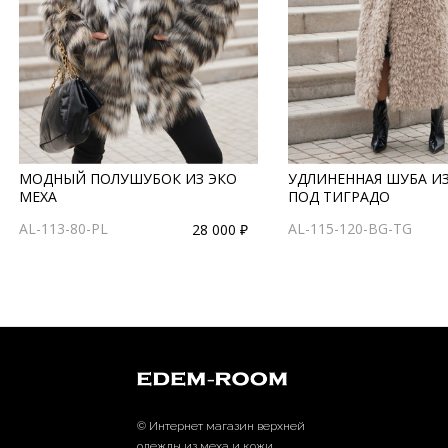
МОДНЫЙ ПОЛУШУБОК ИЗ ЭКО
УДЛИНЕННАЯ ШУБА ИЗ
МЕХА
ПОД ТИГРАДО
AL-113-80-PL
AL-115-120-BG-TG
28 000 ₽
© Интернет магазин верхней
одежды из меха и кожи