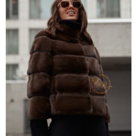
натуральная, мягкая норка. Размер – 42-52. Цвет –
пастель, чёрный, соболь. Длина – чуть ниже пояса –
60-65 см. Норковая шуба будет вас радовать каждую
зиму и всегда будет модной. А качество пошива и
легкость меха вы оцените сразу после приобретения
изделия.
*описание несет информационный характер, состав и
правила ухода могут быть изменены производителем