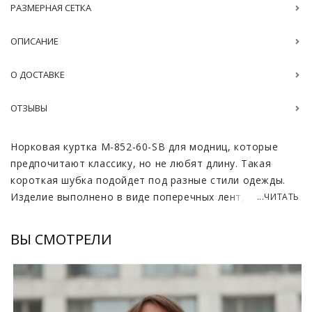
РАЗМЕРНАЯ СЕТКА
ОПИСАНИЕ
О ДОСТАВКЕ
ОТЗЫВЫ
Норковая куртка M-852-60-SB для модниц, которые
предпочитают классику, но не любят длину. Такая
короткая шубка подойдет под разные стили одежды.
Изделие выполнено в виде поперечных лент, с
...ЧИТАТЬ
тисненными, тонкими кожаными вставками. Меховая
куртка в интересном сочетании из натуральной кожи и
ВЫ СМОТРЕЛИ
норки будет всегда модной и интересной.
Норковая шуба свободного кроя, с прямыми рукавами
и карманами по боках. Воротник куртки – небольшая
стойка, модель на удобных пуговицах. Мех модели –