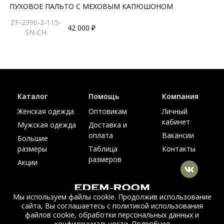
ПУХОВОЕ ПАЛЬТО С МЕХОВЫМ КАПЮШОНОМ
ZF-2396-2-115-
42 000 ₽
SN-CH
Каталог
Помощь
Компания
Женская одежда
Оптовикам
Личный
кабинет
Мужская одежда
Доставка и
оплата
Вакансии
Большие
размеры
Таблица
Контакты
размеров
Акции
Мы используем файлы cookie. Продолжив использование
сайта, Вы соглашаетесь с политикой использования
© Интернет магазин верхней одежды из меха и кожи
файлов cookie, обработки персональных данных и
EDEM-ROOM 2011-2026
конфиденциальности.
Подробнее