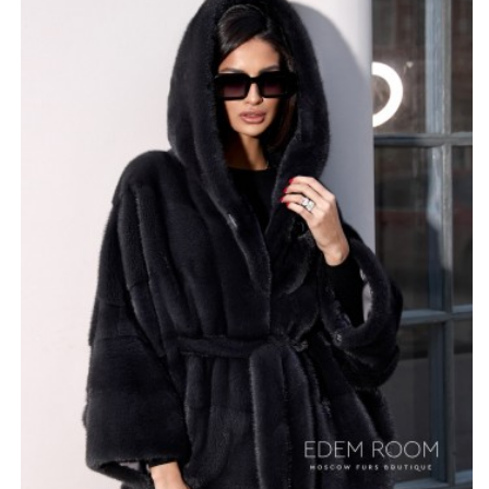
Шуба сшита из меха импортной норки. Это
удивительный по внешним данным мех. Он красиво
переливается, имеет дорогой лоск и богатую фактуру.
При этом отлично согревает и сохраняет тепло.
Артикул представлен в нескольких интересных цветах:
графит, чёрный, орех и зеленый. Размер модели от 42
до 52. У данной шубки традиционный V-образный вырез
и воротник, который переходит в достаточно большой
капюшон.
*описание несет информационный характер, состав и
правила ухода могут быть изменены производителем