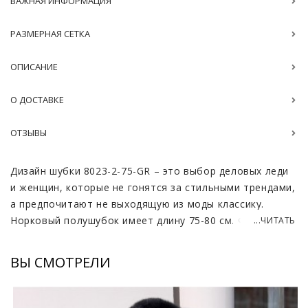
ВАЖНАЯ ИНФОРМАЦИЯ
РАЗМЕРНАЯ СЕТКА
ОПИСАНИЕ
О ДОСТАВКЕ
ОТЗЫВЫ
Дизайн шубки 8023-2-75-GR – это выбор деловых леди
и женщин, которые не гонятся за стильными трендами,
а предпочитают не выходящую из моды классику.
Норковый полушубок имеет длину 75-80 см. Фасон
...ЧИТАТЬ
летучая мышь, подойдет любому типу фигуры. На
миниатюрных девушках такая модель будет
ВЫ СМОТРЕЛИ
смотреться объемно, на женщинах с формами скроет
бедра и подчеркнет грудь. При помощи пояса, который
идет в комплекте, можно сделать акцент на талии.