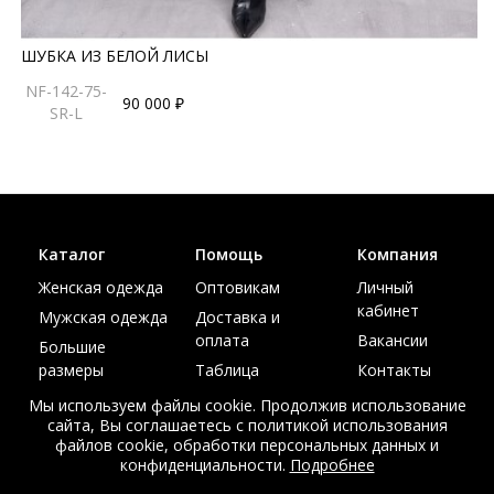
ШУБКА ИЗ БЕЛОЙ ЛИСЫ
NF-142-75-
90 000 ₽
SR-L
Каталог
Помощь
Компания
Женская одежда
Оптовикам
Личный
кабинет
Мужская одежда
Доставка и
оплата
Вакансии
Большие
размеры
Таблица
Контакты
размеров
Акции
Мы используем файлы cookie. Продолжив использование
сайта, Вы соглашаетесь с политикой использования
файлов cookie, обработки персональных данных и
конфиденциальности.
Подробнее