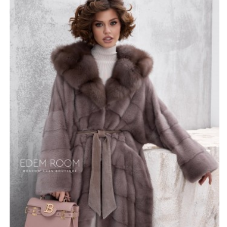
густоте мех обеспечивает тепло и уют. При этом, ему
характерна особая мягкость и гладкость, что не
только дарит приятные тактильные ощущения, но и
привлекает эстетически. Модель имеет высокую
прочность и будет прекрасно выглядеть в течение
долгого времени.
Капюшон, полностью выполненный из меха куницы, не
только украшает шубу, но и защищает голову от
ветра. Красивый пояс подчёркивает талию, придаёт
силуэту утончённость. Длина модели 125-130 см. К ней
можно подобрать аккуратную обувь, например сапоги
на тонком каблуке.
*описание несет информационный характер, состав и
правила ухода могут быть изменены производителем