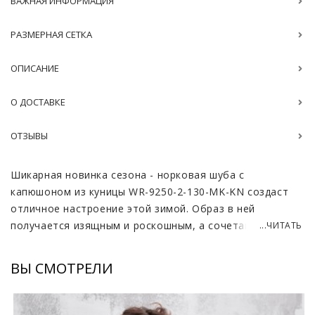
ВАЖНАЯ ИНФОРМАЦИЯ
РАЗМЕРНАЯ СЕТКА
ОПИСАНИЕ
О ДОСТАВКЕ
ОТЗЫВЫ
Шикарная новинка сезона - норковая шуба с
капюшоном из куницы WR-9250-2-130-MK-KN создаст
отличное настроение этой зимой. Образ в ней
получается изящным и роскошным, а сочетание
...ЧИТАТЬ
элитных, качественных материалов смотрится
восхитительно.
ВЫ СМОТРЕЛИ
Импортная норка идеально подходит для носки в
морозную погоду. Благодаря своей плотности и