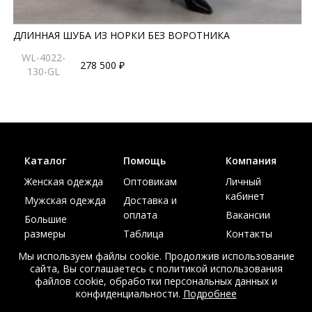
ДЛИННАЯ ШУБА ИЗ НОРКИ БЕЗ ВОРОТНИКА
WL-4022-
278 500 ₽
130-GL
Каталог
Помощь
Компания
Женская одежда
Оптовикам
Личный
кабинет
Мужская одежда
Доставка и
оплата
Вакансии
Большие
размеры
Таблица
Контакты
размеров
Акции
Мы используем файлы cookie. Продолжив использование
сайта, Вы соглашаетесь с политикой использования
файлов cookie, обработки персональных данных и
конфиденциальности.
Подробнее