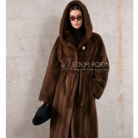
Цвет орех добавляет особую нотку, создавая теплый
и естественный образ, который легко адаптируется
под различные гардеробы. Эта шуба — идеальный
выбор для холодных зимних вечеров, когда хочется
чувствовать себя в безопасности и настоящей
роскоши. Капюшон добавляет практичности, защищая
от холодного ветра и создавая атмосферу уюта.
Будьте уверены, что именно эта шуба станет не
только стильным дополнением вашего образа, но и
настоящим вложением в ваш стиль.
*описание несет информационный характер, состав и
правила ухода могут быть изменены производителем