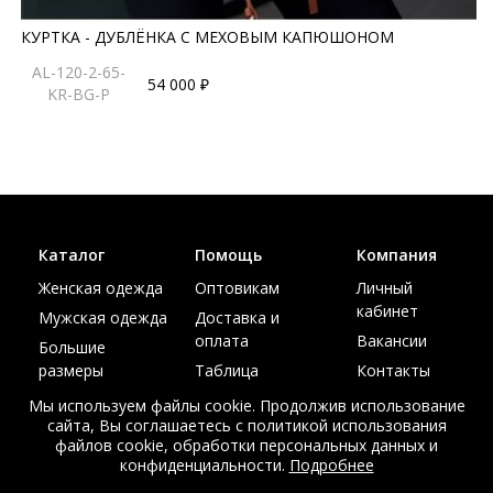
КУРТКА - ДУБЛЁНКА С МЕХОВЫМ КАПЮШОНОМ
AL-120-2-65-
54 000 ₽
KR-BG-P
Каталог
Помощь
Компания
Женская одежда
Оптовикам
Личный
кабинет
Мужская одежда
Доставка и
оплата
Вакансии
Большие
размеры
Таблица
Контакты
размеров
Акции
Мы используем файлы cookie. Продолжив использование
сайта, Вы соглашаетесь с политикой использования
файлов cookie, обработки персональных данных и
конфиденциальности.
Подробнее