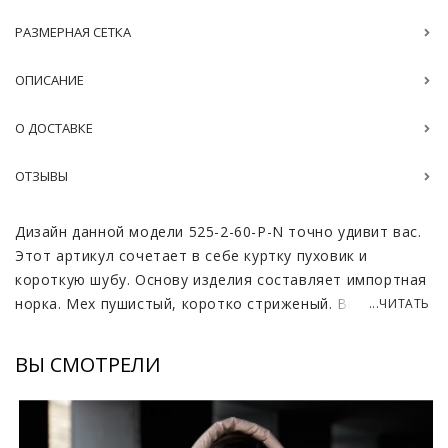
РАЗМЕРНАЯ СЕТКА
ОПИСАНИЕ
О ДОСТАВКЕ
ОТЗЫВЫ
Дизайн данной модели 525-2-60-P-N точно удивит вас.
Этот артикул сочетает в себе куртку пуховик и
короткую шубу. Основу изделия составляет импортная
норка. Мех пушистый, коротко стриженый. Видно, что
...ЧИТАТЬ
у него густая подпушь и упругий остевой волос,
который держит форму.
ВЫ СМОТРЕЛИ
На фотографиях представлен цветовой вариант –
пудра, также можно заказать артикул в оттенке,
ваниль, голубой, серый, оранж, графит и чёрный.