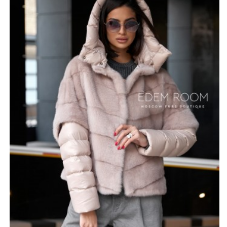
Каждый вариант по-своему красив.
Три четверти рукав продолжается в совершенно иной
ткани. Капюшон и часть рукава – это пуховик,
утепленный гусиным пух-пакетом. Данные детали
съемные, что позволяет при желании превратить
куртку в короткую шубку. Если же на улице стало
холоднее, то можно носить пуховик так как показано
на фотографиях. Таким образом, приобретая данную
модель вы получаете две вещи по цене одной.
*описание несет информационный характер, состав и
правила ухода могут быть изменены производителем