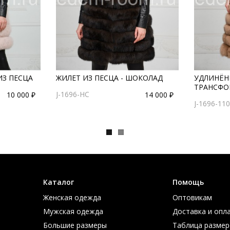
ИЗ ПЕСЦА
ЖИЛЕТ ИЗ ПЕСЦА - ШОКОЛАД
УДЛИНЁНН
ТРАНСФО
J-1696-HC
10 000 ₽
14 000 ₽
J-1696-110
Каталог
Помощь
Женская одежда
Оптовикам
Мужская одежда
Доставка и опл
Большие размеры
Таблица размер