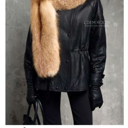
выделки меха, благодаря чему изделие сохраняет свой
первозданный объем и шелковистость на протяжении
долгого времени. Тщательная обработка каждой
детали подчеркивает профессиональный подход к
созданию аксессуаров премиального класса.
Такой воротник создан для женщин, которые
стремятся подчеркнуть свой утонченный вкус и ценят
аутентичные материалы. Пышная фактура натуральной
лисы не только обеспечивает превосходную защиту от
холода, но и служит явным свидетельством высокого
положения в обществе. Это выбор в пользу
проверенной временем роскоши и эталонного
исполнения, где природная красота меха соединяется
с мастерством отечественных скорняков для создания
по настоящему выдающегося образа.
*описание несет информационный характер, состав и
правила ухода могут быть изменены производителем