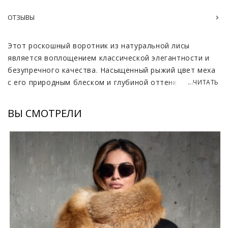
ОТЗЫВЫ
Этот роскошный воротник из натуральной лисы
является воплощением классической элегантности и
безупречного качества. Насыщенный рыжий цвет меха
с его природным блеском и глубиной оттенков
...ЧИТАТЬ
мгновенно притягивает взгляд, добавляя любому
образу яркости и благородства. Использование
ВЫ СМОТРЕЛИ
отборного длинноворсного меха гарантирует
исключительную густоту и мягкость, что характерно
для аксессуаров самого высокого уровня.
Впечатляющая длина 125 сантиметров позволяет
использовать этот аксессуар как величественное
дополнение к пальто, куртке или вечернему наряду,
создавая вокруг своей владелицы ауру статуса и
эксклюзивности. Российское производство
обеспечивает строгий контроль на всех этапах