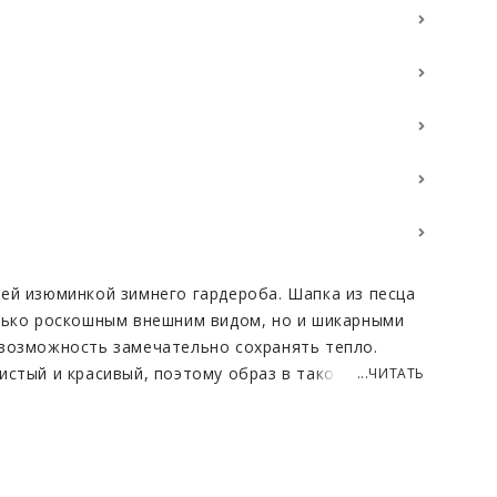
ей изюминкой зимнего гардероба. Шапка из песца
лько роскошным внешним видом, но и шикарными
возможность замечательно сохранять тепло.
истый и красивый, поэтому образ в такой шапке
...ЧИТАТЬ
ельно. Фиолетовый цвет придает изделию особый
 и эффектной для стильных и смелых девушек.
пь материал, делает ношение шапки комфортным
 Благодаря своей легкости и пластичности,