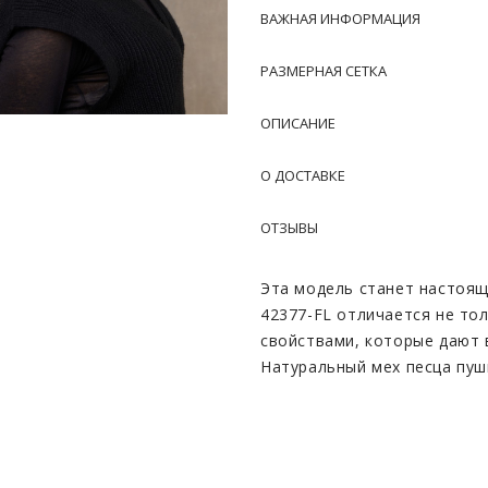
ВАЖНАЯ ИНФОРМАЦИЯ
РАЗМЕРНАЯ СЕТКА
ОПИСАНИЕ
О ДОСТАВКЕ
ОТЗЫВЫ
Эта модель станет настоящ
42377-FL отличается не то
свойствами, которые дают 
Натуральный мех песца пуш
смотрится очень привлекат
шарм, делая ее актуальной
Мягкий и приятный на ощу
даже в самые морозные дни.