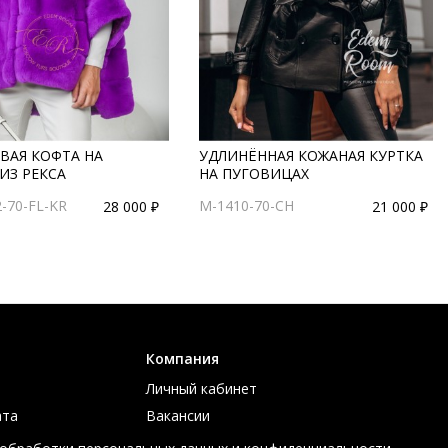
ВАЯ КОФТА НА
УДЛИНЁННАЯ КОЖАНАЯ КУРТКА
ИЗ РЕКСА
НА ПУГОВИЦАХ
2-70-FL-KR
M-1410-70-CH
28 000 ₽
21 000 ₽
Компания
Личный кабинет
ата
Вакансии
ов
Контакты