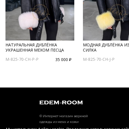
НАТУРАЛЬНАЯ ДУБЛЁНКА
МОДНАЯ ДУБЛЁНКА И
УКРАШЕННАЯ МЕХОМ ПЕСЦА
СИЛКА
M-825-70-CH-P-P
M-825-70-CH-J-P
35 000 ₽
© Интернет магазин верхней
одежды из меха и кожи
EDEM-ROOM 2011-2026