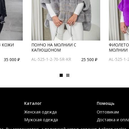
З КОЖИ
ПОНЧО НА МОЛНИИ С
ФИОЛЕТО
КАПЮШОНОМ
МОЛНИИ 
AL-525-1-2-70-SR-KR
AL-525-1-
35 000 ₽
25 500 ₽
Каталог
Помощь
Женская одежда
Оптовикам
Мужская одежда
Доставка и опл
Большие размеры
Таблица размер