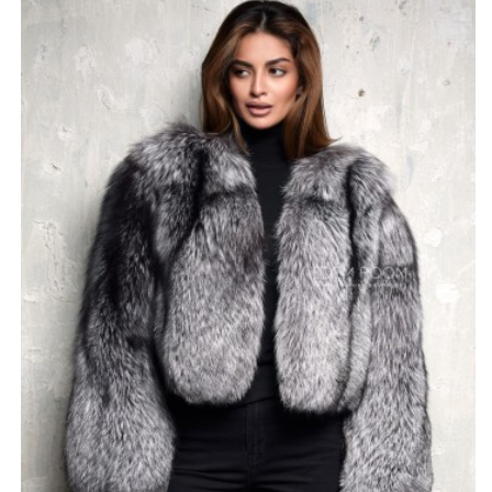
динамичной, позволяя ей стать идеальным
дополнением как к вечернему платью, так и к
стильным повседневным образам с денимом или
кожей.
Высокое мастерство российского производства
гарантирует безупречную выделку шкурок, благодаря
чему шубка остается легкой и при этом очень теплой.
Продуманный крой обеспечивает комфортную посадку,
не сковывая движений, что делает изделие отличным
выбором для активных женщин и ценительниц стиля
«автоледи». Натуральный мех лисы отлично защищает
от мороза и ветра, сохраняя свой первоначальный вид
и пышность на протяжении долгого времени.
Возможность индивидуального изменения длины
позволяет адаптировать модель под любые
предпочтения, создавая уникальный силуэт. Это
приобретение станет для вас не просто предметом
верхней одежды, а символом уверенности и