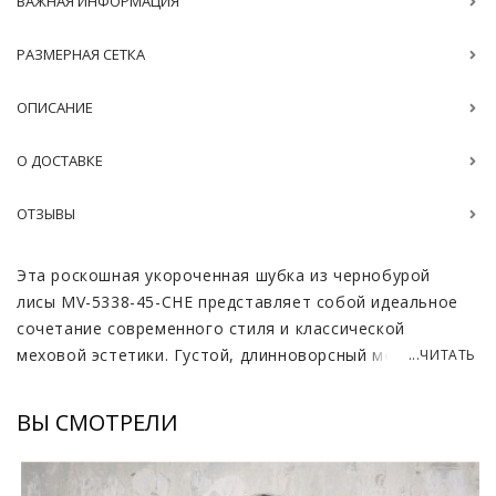
ВАЖНАЯ ИНФОРМАЦИЯ
РАЗМЕРНАЯ СЕТКА
ОПИСАНИЕ
О ДОСТАВКЕ
ОТЗЫВЫ
Эта роскошная укороченная шубка из чернобурой
лисы MV-5338-45-CHE представляет собой идеальное
сочетание современного стиля и классической
меховой эстетики. Густой, длинноворсный мех
...ЧИТАТЬ
чернобурки завораживает своей природной игрой
оттенков: от глубокого черного до серебристо-
ВЫ СМОТРЕЛИ
серого, что придает изделию неповторимый объем и
благородное сияние. Короткая длина до сорока пяти
сантиметров делает модель невероятно актуальной и