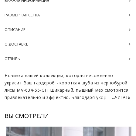
ВАЖНАЯ ИНФОРМАЦИЯ
РАЗМЕРНАЯ СЕТКА
ОПИСАНИЕ
О ДОСТАВКЕ
ОТЗЫВЫ
Новинка нашей коллекции, которая несомненно
украсит Ваш гардероб - короткая шуба из чернобурой
лисы MV-634-55-CH. Шикарный, пышный мех смотрится
привлекательно и эффектно. Благодаря укороченной
...ЧИТАТЬ
длине модель станет удобным вариантом для
автолюбительниц.
ВЫ СМОТРЕЛИ
Натуральному меху чернобурой лисы присуща
необычайная мягкость, которая даёт превосходные