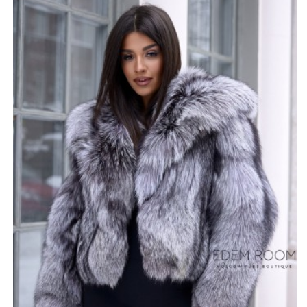
ощущения при контакте с телом. Ворс сам по себе
очень длинный и пушистый, благодаря чему изделие
получилось не только невероятно красивым, но и
очень тёплым. В морозную погоду Вы будете
чувствовать себя максимально комфортно. Материал
обладает высокой прочностью, устойчивостью к
истиранию, поэтому срок службы шубы будет долгим.
Короткая длина - это очень стильно и современно. К
модели можно подобрать высокие сапоги на тонком
каблуке, что будет смотреться выразительно и
интересно.
*описание несет информационный характер, состав и
правила ухода могут быть изменены производителем