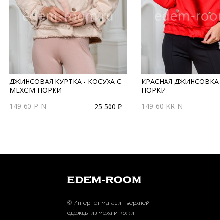
ДЖИНСОВАЯ КУРТКА - КОСУХА С
КРАСНАЯ ДЖИНСОВКА
МЕХОМ НОРКИ
НОРКИ
149-60-P-N
149-60-KR-N
25 500 ₽
© Интернет магазин верхней
одежды из меха и кожи