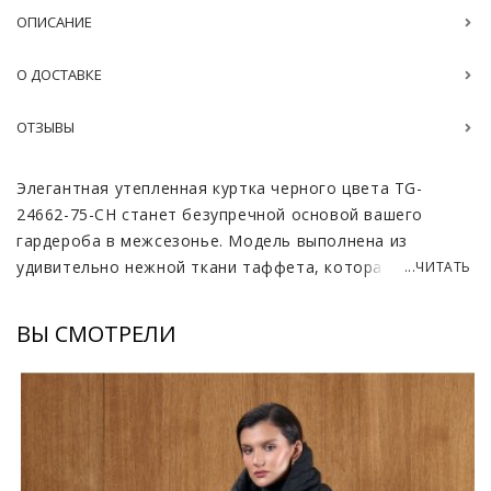
ОПИСАНИЕ
О ДОСТАВКЕ
ОТЗЫВЫ
Элегантная утепленная куртка черного цвета TG-
24662-75-CH станет безупречной основой вашего
гардероба в межсезонье. Модель выполнена из
удивительно нежной ткани таффета, которая
...ЧИТАТЬ
обладает благородным матовым блеском и приятна на
ощупь. Свободный крой на запах подчеркивает
ВЫ СМОТРЕЛИ
женственность силуэта и позволяет создавать
актуальные многослойные образы для прогулок по
городу или деловых встреч. В качестве наполнителя
использован высокотехнологичный материал изософт,
гарантирующий надежную защиту от холода при
минимальном весе изделия. Такая одежда практически