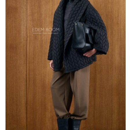
не ощущается на теле, обеспечивая максимальную
свободу движений и комфорт в течение всего дня.
Длина куртки варьируется от семидесяти до
семидесяти пяти сантиметров, что делает ее
практичным решением для динамичной жизни. Она
отлично сочетается как с классическими брюками, так
и с повседневными джинсами. Фабричное
производство гарантирует безупречное качество
исполнения каждой детали, от аккуратных швов до
надежной фурнитуры. Модель представлена в широкой
размерной сетке и идеально садится на разные типы
фигуры, подчеркивая статус и тонкий вкус своей
обладательницы. Лаконичный черный цвет и
отсутствие лишнего декора позволяют легко
комбинировать куртку с любыми аксессуарами,
создавая выразительные и стильные образы для
любого случая. Это сочетание современных
технологий и эстетики в одной вещи.