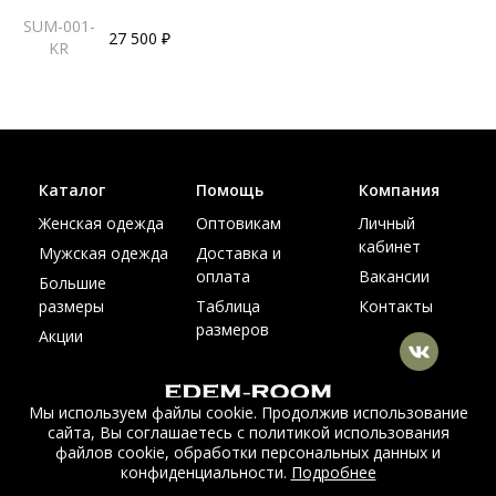
SUM-001-
27 500 ₽
KR
Каталог
Помощь
Компания
Женская одежда
Оптовикам
Личный
кабинет
Мужская одежда
Доставка и
оплата
Вакансии
Большие
размеры
Таблица
Контакты
размеров
Акции
Мы используем файлы cookie. Продолжив использование
сайта, Вы соглашаетесь с политикой использования
© Интернет магазин верхней одежды из меха и кожи
файлов cookie, обработки персональных данных и
EDEM-ROOM 2011-2026
конфиденциальности.
Подробнее